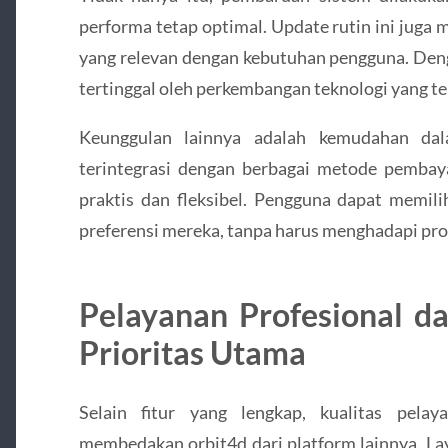
performa tetap optimal. Update rutin ini jug
yang relevan dengan kebutuhan pengguna. Den
tertinggal oleh perkembangan teknologi yang te
Keunggulan lainnya adalah kemudahan dal
terintegrasi dengan berbagai metode pemba
praktis dan fleksibel. Pengguna dapat memil
preferensi mereka, tanpa harus menghadapi pros
Pelayanan Profesional da
Prioritas Utama
Selain fitur yang lengkap, kualitas pela
membedakan orbit4d dari platform lainnya. La