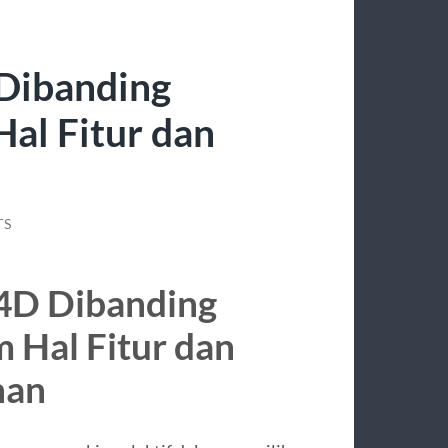
Dibanding
Hal Fitur dan
TS
4D Dibanding
m Hal Fitur dan
nan