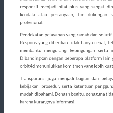
responsif menjadi nilai plus yang sangat dih
kendala atau pertanyaan, tim dukungan 
profesional.
Pendekatan pelayanan yang ramah dan solutif
Respons yang diberikan tidak hanya cepat, teta
membantu mengurangi kebingungan serta m
Dibandingkan dengan beberapa platform lain 
orbit4d menunjukkan komitmen yang lebih kuat
Transparansi juga menjadi bagian dari pelay
kebijakan, prosedur, serta ketentuan penggu
mudah dipahami. Dengan begitu, pengguna tida
karena kurangnya informasi.