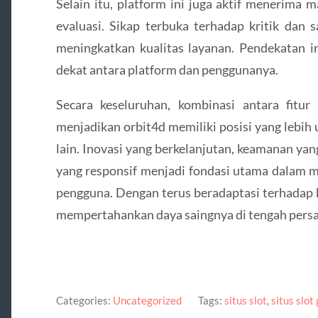
Selain itu, platform ini juga aktif menerima
evaluasi. Sikap terbuka terhadap kritik dan
meningkatkan kualitas layanan. Pendekatan i
dekat antara platform dan penggunanya.
Secara keseluruhan, kombinasi antara fitu
menjadikan orbit4d memiliki posisi yang lebih
lain. Inovasi yang berkelanjutan, keamanan ya
yang responsif menjadi fondasi utama dalam 
pengguna. Dengan terus beradaptasi terhadap 
mempertahankan daya saingnya di tengah persai
Categories:
Uncategorized
Tags:
situs slot
,
situs slot