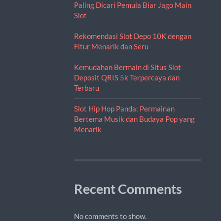
Paling Dicari Pemula Biar Jago Main
Slot
Rekomendasi Slot Depo 10K dengan
Fitur Menarik dan Seru
Kemudahan Bermain di Situs Slot
Deposit QRIS 5k Terpercaya dan
Terbaru
Slot Hip Hop Panda: Permainan
Bertema Musik dan Budaya Pop yang
Menarik
Recent Comments
No comments to show.