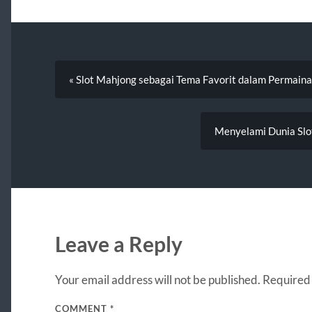
« Slot Mahjong sebagai Tema Favorit dalam Permaina
Menyelami Dunia Slo
Leave a Reply
Your email address will not be published.
Required 
COMMENT
*