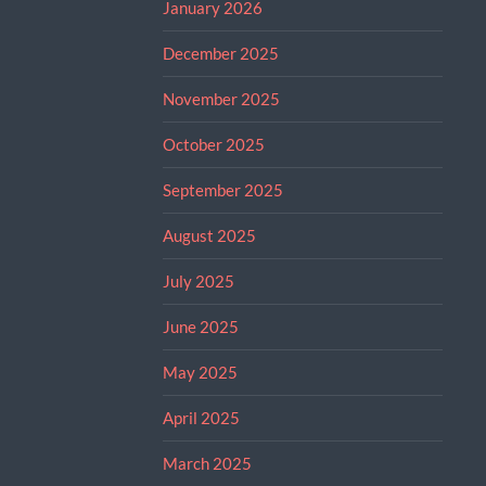
January 2026
December 2025
November 2025
October 2025
September 2025
August 2025
July 2025
June 2025
May 2025
April 2025
March 2025