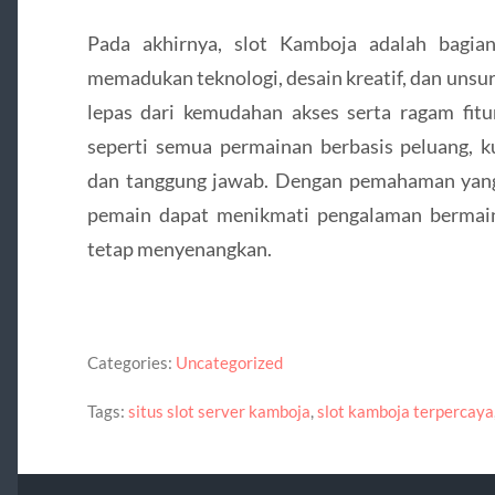
Pada akhirnya, slot Kamboja adalah bagian
memadukan teknologi, desain kreatif, dan unsu
lepas dari kemudahan akses serta ragam fit
seperti semua permainan berbasis peluang, 
dan tanggung jawab. Dengan pemahaman yang b
pemain dapat menikmati pengalaman bermain 
tetap menyenangkan.
Categories:
Uncategorized
Tags:
situs slot server kamboja
,
slot kamboja terpercaya