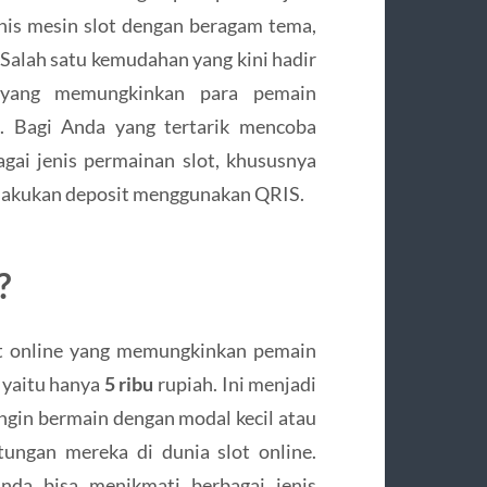
nis mesin slot dengan beragam tema,
Salah satu kemudahan yang kini hadir
 yang memungkinkan para pemain
. Bagi Anda yang tertarik mencoba
gai jenis permainan slot, khususnya
melakukan deposit menggunakan QRIS.
?
ot online yang memungkinkan pemain
 yaitu hanya
5 ribu
rupiah. Ini menjadi
ingin bermain dengan modal kecil atau
ungan mereka di dunia slot online.
nda bisa menikmati berbagai jenis