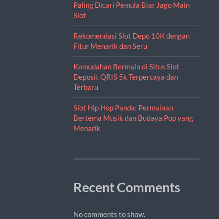
Paling Dicari Pemula Biar Jago Main
Slot
Rekomendasi Slot Depo 10K dengan
Fitur Menarik dan Seru
Kemudahan Bermain di Situs Slot
Deposit QRIS 5k Terpercaya dan
Terbaru
Slot Hip Hop Panda: Permainan
Bertema Musik dan Budaya Pop yang
Menarik
Recent Comments
No comments to show.