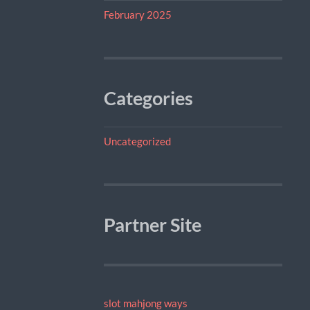
February 2025
Categories
Uncategorized
Partner Site
slot mahjong ways