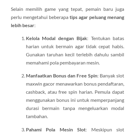
Selain memilih game yang tepat, pemain baru juga
perlu mengetahui beberapa
tips agar peluang menang
lebih besar
:
Kelola Modal dengan Bijak
: Tentukan batas
harian untuk bermain agar tidak cepat habis.
Gunakan taruhan kecil terlebih dahulu sambil
memahami pola pembayaran mesin.
Manfaatkan Bonus dan Free Spin
: Banyak slot
maxwin gacor menawarkan bonus pendaftaran,
cashback, atau free spin harian. Pemula dapat
menggunakan bonus ini untuk memperpanjang
durasi bermain tanpa mengeluarkan modal
tambahan.
Pahami Pola Mesin Slot
: Meskipun slot