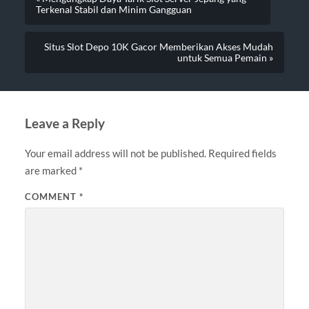
Terkenal Stabil dan Minim Gangguan
Situs Slot Depo 10K Gacor Memberikan Akses Mudah
untuk Semua Pemain »
Leave a Reply
Your email address will not be published.
Required fields
are marked
*
COMMENT
*