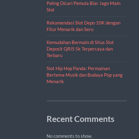
Paling Dicari Pemula Biar Jago Main
Slot
Rekomendasi Slot Depo 10K dengan
Fitur Menarik dan Seru
Kemudahan Bermain di Situs Slot
Deposit QRIS 5k Terpercaya dan
Terbaru
Slot Hip Hop Panda: Permainan
Bertema Musik dan Budaya Pop yang
Menarik
Recent Comments
No comments to show.