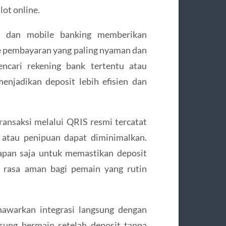
lot online.
al dan mobile banking memberikan
ode pembayaran yang paling nyaman dan
encari rekening bank tertentu atau
enjadikan deposit lebih efisien dan
ansaksi melalui QRIS resmi tercatat
a atau penipuan dapat diminimalkan.
apan saja untuk memastikan deposit
 rasa aman bagi pemain yang rutin
nawarkan integrasi langsung dengan
sung bermain setelah deposit tanpa