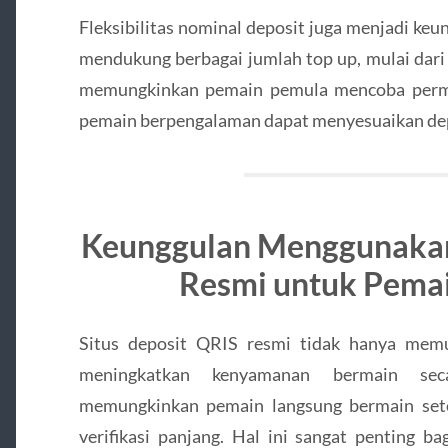
Fleksibilitas nominal deposit juga menjadi keu
mendukung berbagai jumlah top up, mulai dari 
memungkinkan pemain pemula mencoba permai
pemain berpengalaman dapat menyesuaikan depo
Keunggulan Menggunakan
Resmi untuk Pemai
Situs deposit QRIS resmi tidak hanya memu
meningkatkan kenyamanan bermain seca
memungkinkan pemain langsung bermain set
verifikasi panjang. Hal ini sangat penting 