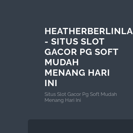
HEATHERBERLINL
- SITUS SLOT
GACOR PG SOFT
MUDAH
MENANG HARI
INI
Situs Slot Gacor Pg Soft Mudah
Menang Hari Ini