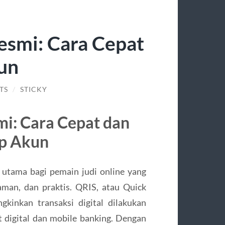
esmi: Cara Cepat
un
TS
/
STICKY
mi: Cara Cepat dan
p Akun
n utama bagi pemain judi online yang
man, dan praktis. QRIS, atau Quick
kinkan transaksi digital dilakukan
t digital dan mobile banking. Dengan