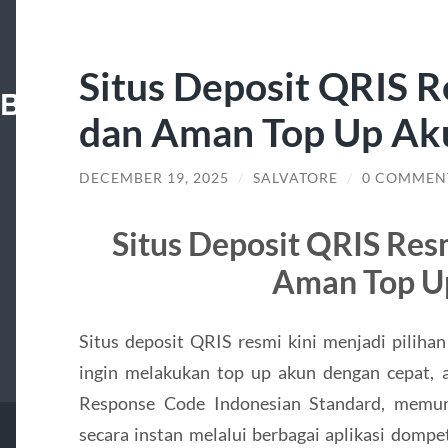
Situs Deposit QRIS R
AB.COM
dan Aman Top Up Ak
DECEMBER 19, 2025
/
SALVATORE
/
0 COMMEN
Situs Deposit QRIS Res
Aman Top U
Situs deposit QRIS resmi kini menjadi piliha
ingin melakukan top up akun dengan cepat, a
Response Code Indonesian Standard, memung
secara instan melalui berbagai aplikasi dompe