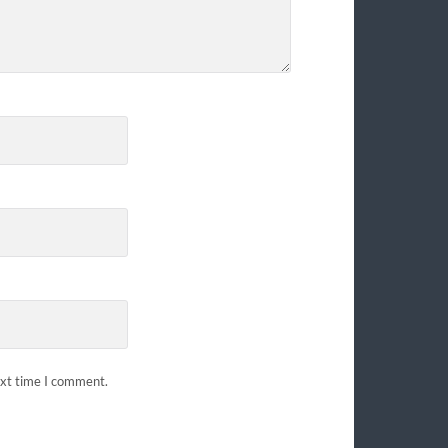
ext time I comment.