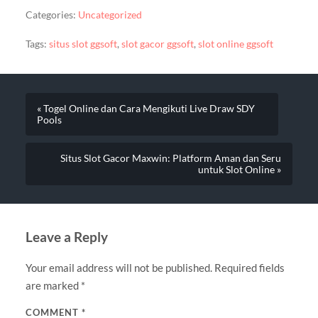
Categories:
Uncategorized
Tags:
situs slot ggsoft
,
slot gacor ggsoft
,
slot online ggsoft
« Togel Online dan Cara Mengikuti Live Draw SDY
Pools
Situs Slot Gacor Maxwin: Platform Aman dan Seru
untuk Slot Online »
Leave a Reply
Your email address will not be published.
Required fields
are marked
*
COMMENT
*