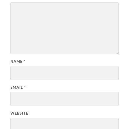
NAME
*
EMAIL
*
WEBSITE