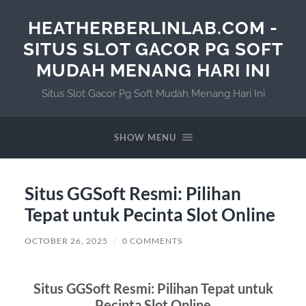
HEATHERBERLINLAB.COM -
SITUS SLOT GACOR PG SOFT
MUDAH MENANG HARI INI
Situs Slot Gacor Pg Soft Mudah Menang Hari Ini
SHOW MENU
Situs GGSoft Resmi: Pilihan
Tepat untuk Pecinta Slot Online
OCTOBER 26, 2025
/
0 COMMENTS
Situs GGSoft Resmi: Pilihan Tepat untuk
Pecinta Slot Online