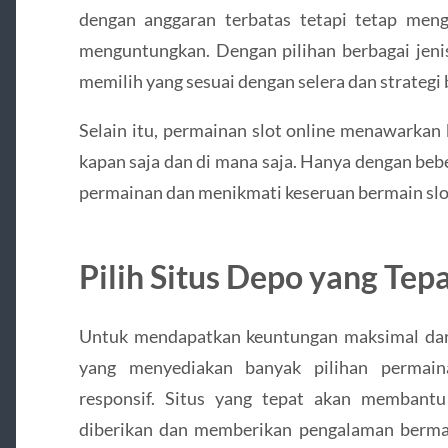
dengan anggaran terbatas tetapi tetap men
menguntungkan. Dengan pilihan berbagai jenis
memilih yang sesuai dengan selera dan strategi
Selain itu, permainan slot online menawarka
kapan saja dan di mana saja. Hanya dengan beb
permainan dan menikmati keseruan bermain slot
Pilih Situs Depo yang Tep
Untuk mendapatkan keuntungan maksimal dari 
yang menyediakan banyak pilihan permai
responsif. Situs yang tepat akan memban
diberikan dan memberikan pengalaman berma