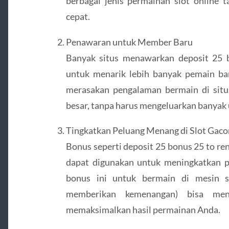
berbagai jenis permainan slot online t
cepat.
Penawaran untuk Member Baru
Banyak situs menawarkan deposit 25 
untuk menarik lebih banyak pemain ba
merasakan pengalaman bermain di situ
besar, tanpa harus mengeluarkan banyak 
Tingkatkan Peluang Menang di Slot Gaco
Bonus seperti deposit 25 bonus 25 to ren
dapat digunakan untuk meningkatkan 
bonus ini untuk bermain di mesin sl
memberikan kemenangan) bisa men
memaksimalkan hasil permainan Anda.