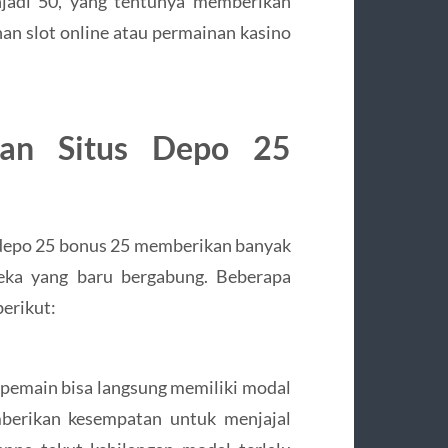
njadi 50, yang tentunya memberikan
an slot online atau permainan kasino
an Situs Depo 25
epo 25 bonus 25 memberikan banyak
eka yang baru bergabung. Beberapa
berikut:
pemain bisa langsung memiliki modal
berikan kesempatan untuk menjajal