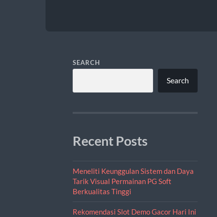
SEARCH
Search
Recent Posts
Meneliti Keunggulan Sistem dan Daya
Tarik Visual Permainan PG Soft
Berkualitas Tinggi
Rekomendasi Slot Demo Gacor Hari Ini