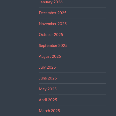
January 2026
December 2025
November 2025
October 2025
September 2025
August 2025
July 2025
June 2025
May 2025
April 2025
March 2025