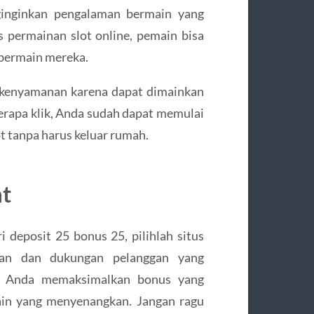
ginginkan pengalaman bermain yang
 permainan slot online, pemain bisa
 bermain mereka.
n kenyamanan karena dapat dimainkan
erapa klik, Anda sudah dapat memulai
 tanpa harus keluar rumah.
at
deposit 25 bonus 25, pilihlah situs
nan dan dukungan pelanggan yang
tu Anda memaksimalkan bonus yang
in yang menyenangkan. Jangan ragu