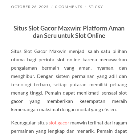
OCTOBER 26, 2025
/
0 COMMENTS
/
STICKY
Situs Slot Gacor Maxwin: Platform Aman
dan Seru untuk Slot Online
Situs Slot Gacor Maxwin menjadi salah satu pilihan
utama bagi pecinta slot online karena menawarkan
pengalaman bermain yang aman, nyaman, dan
menghibur. Dengan sistem permainan yang adil dan
teknologi terbaru, setiap putaran memiliki peluang
menang tinggi. Pemain dapat menikmati sensasi slot
gacor yang memberikan kesempatan meraih
kemenangan maksimal dengan modal yang efisien.
Keunggulan situs
slot gacor
maxwin terlihat dari ragam
permainan yang lengkap dan menarik. Pemain dapat