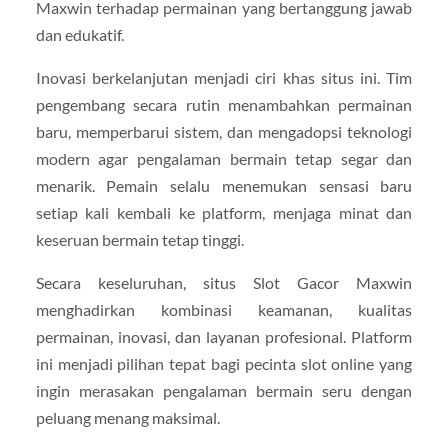
Maxwin terhadap permainan yang bertanggung jawab
dan edukatif.
Inovasi berkelanjutan menjadi ciri khas situs ini. Tim
pengembang secara rutin menambahkan permainan
baru, memperbarui sistem, dan mengadopsi teknologi
modern agar pengalaman bermain tetap segar dan
menarik. Pemain selalu menemukan sensasi baru
setiap kali kembali ke platform, menjaga minat dan
keseruan bermain tetap tinggi.
Secara keseluruhan, situs Slot Gacor Maxwin
menghadirkan kombinasi keamanan, kualitas
permainan, inovasi, dan layanan profesional. Platform
ini menjadi pilihan tepat bagi pecinta slot online yang
ingin merasakan pengalaman bermain seru dengan
peluang menang maksimal.