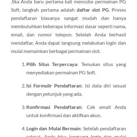
Jika Anda baru pertama kali mencoba permainan PG
Soft, langkah pertama adalah
daftar slot PG
. Proses
pendaftaran biasanya sangat mudah dan hanya
membutuhkan beberapa informasi dasar seperti nama,
email, dan nomor telepon. Setelah Anda berhasil
mendaftar, Anda dapat langsung melakukan login dan
mulai memainkan berbagai permainan slot.
Pilih Situs Terpercaya
: Temukan situs yang
menyediakan permainan PG Soft.
Isi Formulir Pendaftaran
: Isi data diri sesuai
dengan petunjuk yang ada.
Konfirmasi Pendaftaran
: Cek email Anda
untuk konfirmasi dan aktifkan akun.
Login dan Mulai Bermain
: Setelah pendaftaran
selesai, Anda bisa langsung login dan mulai