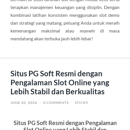
terapkan manajemen keuangan yang disiplin. Dengan
kombinasi latihan konsisten menggunakan slot demo
dan strategi yang matang, peluang Anda untuk meraih
kemenangan maksimal atau
maxwin
di masa
mendatang akan terbuka jauh lebih lebar!
Situs PG Soft Resmi dengan
Pengalaman Slot Online yang
Lebih Stabil dan Berkualitas
JUNE 20, 2026
/
0 COMMENTS
/
STICKY
Situs PG Soft Resmi dengan Pengalaman
Slot Online yang Lebih Stabil dan