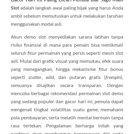
Slot
adalah langkah awal paling bijak yang harus Anda
ambil sebelum memutuskan untuk melakukan taruhan
menggunakan modal asli.
Akun demo slot menyediakan sarana latihan tanpa
risiko finansial di mana para pemain bisa menikmati
seluruh fitur permainan yang persis seperti mesin slot
asli. Mulai dari grafik visual yang memukau, efek suara
yang menegangkan, hingga mekanisme fitur bonus
seperti
scatter
,
wild
, dan putaran gratis (
freespin
),
semuanya disajikan secara transparan. Dengan
mencoba berbagai rekomendasi permainan slot demo
yang sedang populer dan gacor hari ini, pemula dapat
mengenali tingkat volatilitas suatu game, memahami
pola pembayaran, serta melatih mental bermain tanpa
rasa tertekan. Pengalaman berharga inilah yang
nantinya akan membangun kepercayaan diri serta