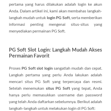
pertama yang harus dilakukan adalah login ke akun
Anda. Dalam artikel ini, kami akan membahas langkah-
langkah mudah untuk
login PG Soft
, serta memberikan
informasi penting mengenai situs-situs yang
menyediakan permainan PG Soft.
PG Soft Slot Login: Langkah Mudah Akses
Permainan Favorit
Proses
PG Soft slot login
sangatlah mudah dan cepat.
Langkah pertama yang perlu Anda lakukan adalah
mencari situs PG Soft yang terpercaya dan resmi.
Setelah menemukan
situs PG Soft
yang tepat, Anda
hanya perlu memasukkan username dan password
yang telah Anda daftarkan sebelumnya. Berikut adalah
langkah-langkah untuk melakukan login di PG Soft: