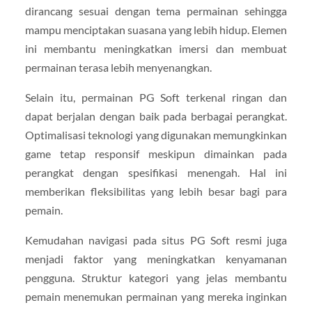
dirancang sesuai dengan tema permainan sehingga
mampu menciptakan suasana yang lebih hidup. Elemen
ini membantu meningkatkan imersi dan membuat
permainan terasa lebih menyenangkan.
Selain itu, permainan PG Soft terkenal ringan dan
dapat berjalan dengan baik pada berbagai perangkat.
Optimalisasi teknologi yang digunakan memungkinkan
game tetap responsif meskipun dimainkan pada
perangkat dengan spesifikasi menengah. Hal ini
memberikan fleksibilitas yang lebih besar bagi para
pemain.
Kemudahan navigasi pada situs PG Soft resmi juga
menjadi faktor yang meningkatkan kenyamanan
pengguna. Struktur kategori yang jelas membantu
pemain menemukan permainan yang mereka inginkan