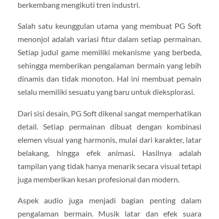
berkembang mengikuti tren industri.
Salah satu keunggulan utama yang membuat PG Soft
menonjol adalah variasi fitur dalam setiap permainan.
Setiap judul game memiliki mekanisme yang berbeda,
sehingga memberikan pengalaman bermain yang lebih
dinamis dan tidak monoton. Hal ini membuat pemain
selalu memiliki sesuatu yang baru untuk dieksplorasi.
Dari sisi desain, PG Soft dikenal sangat memperhatikan
detail. Setiap permainan dibuat dengan kombinasi
elemen visual yang harmonis, mulai dari karakter, latar
belakang, hingga efek animasi. Hasilnya adalah
tampilan yang tidak hanya menarik secara visual tetapi
juga memberikan kesan profesional dan modern.
Aspek audio juga menjadi bagian penting dalam
pengalaman bermain. Musik latar dan efek suara