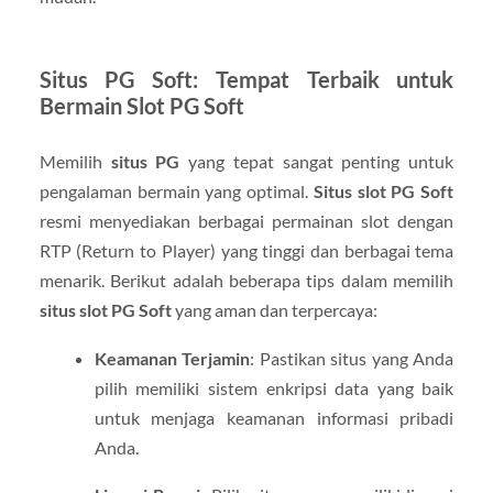
Situs PG Soft: Tempat Terbaik untuk
Bermain Slot PG Soft
Memilih
situs PG
yang tepat sangat penting untuk
pengalaman bermain yang optimal.
Situs slot PG Soft
resmi menyediakan berbagai permainan slot dengan
RTP (Return to Player) yang tinggi dan berbagai tema
menarik. Berikut adalah beberapa tips dalam memilih
situs slot PG Soft
yang aman dan terpercaya:
Keamanan Terjamin
: Pastikan situs yang Anda
pilih memiliki sistem enkripsi data yang baik
untuk menjaga keamanan informasi pribadi
Anda.