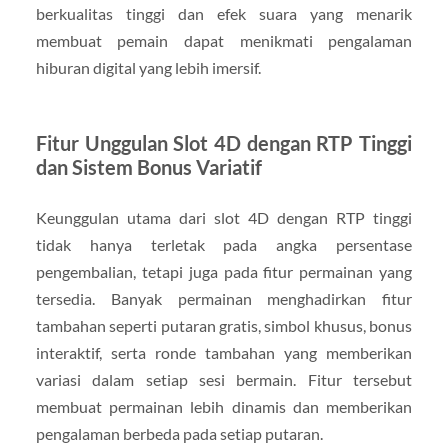
berkualitas tinggi dan efek suara yang menarik
membuat pemain dapat menikmati pengalaman
hiburan digital yang lebih imersif.
Fitur Unggulan Slot 4D dengan RTP Tinggi
dan Sistem Bonus Variatif
Keunggulan utama dari slot 4D dengan RTP tinggi
tidak hanya terletak pada angka persentase
pengembalian, tetapi juga pada fitur permainan yang
tersedia. Banyak permainan menghadirkan fitur
tambahan seperti putaran gratis, simbol khusus, bonus
interaktif, serta ronde tambahan yang memberikan
variasi dalam setiap sesi bermain. Fitur tersebut
membuat permainan lebih dinamis dan memberikan
pengalaman berbeda pada setiap putaran.