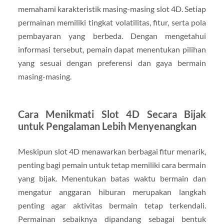
memahami karakteristik masing-masing slot 4D. Setiap
permainan memiliki tingkat volatilitas, fitur, serta pola
pembayaran yang berbeda. Dengan mengetahui
informasi tersebut, pemain dapat menentukan pilihan
yang sesuai dengan preferensi dan gaya bermain
masing-masing.
Cara Menikmati Slot 4D Secara Bijak
untuk Pengalaman Lebih Menyenangkan
Meskipun slot 4D menawarkan berbagai fitur menarik,
penting bagi pemain untuk tetap memiliki cara bermain
yang bijak. Menentukan batas waktu bermain dan
mengatur anggaran hiburan merupakan langkah
penting agar aktivitas bermain tetap terkendali.
Permainan sebaiknya dipandang sebagai bentuk