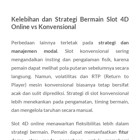
Kelebihan dan Strategi Bermain Slot 4D
Online vs Konvensional
Perbedaan lainnya terletak pada
strategi dan
manajemen modal
. Slot konvensional sering
mengandalkan insting dan pengalaman fisik, karena
pemain dapat melihat pola putaran sebelumnya secara
langsung. Namun, volatilitas dan RTP (Return to
Player) mesin konvensional biasanya tetap bersifat
acak dan sulit diprediksi. Strategi di slot konvensional
lebih menekankan pada pengamatan, timing bermain,
dan mengelola taruhan secara manual.
Slot 4D online menawarkan fleksibilitas lebih dalam
strategi bermain. Pemain dapat memanfaatkan
fitur