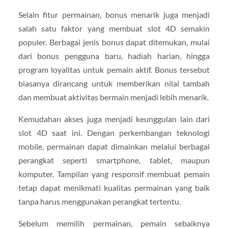
Selain fitur permainan, bonus menarik juga menjadi
salah satu faktor yang membuat slot 4D semakin
populer. Berbagai jenis bonus dapat ditemukan, mulai
dari bonus pengguna baru, hadiah harian, hingga
program loyalitas untuk pemain aktif. Bonus tersebut
biasanya dirancang untuk memberikan nilai tambah
dan membuat aktivitas bermain menjadi lebih menarik.
Kemudahan akses juga menjadi keunggulan lain dari
slot 4D saat ini. Dengan perkembangan teknologi
mobile, permainan dapat dimainkan melalui berbagai
perangkat seperti smartphone, tablet, maupun
komputer. Tampilan yang responsif membuat pemain
tetap dapat menikmati kualitas permainan yang baik
tanpa harus menggunakan perangkat tertentu.
Sebelum memilih permainan, pemain sebaiknya