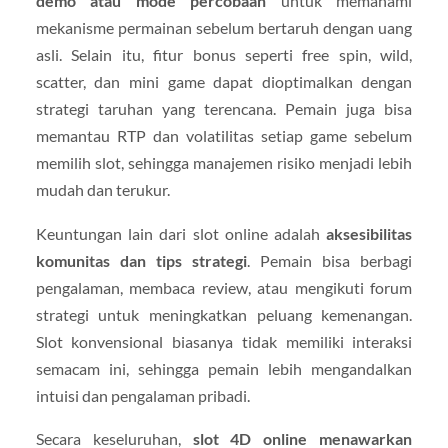
demo atau mode percobaan
untuk memahami
mekanisme permainan sebelum bertaruh dengan uang
asli. Selain itu, fitur bonus seperti free spin, wild,
scatter, dan mini game dapat dioptimalkan dengan
strategi taruhan yang terencana. Pemain juga bisa
memantau RTP dan volatilitas setiap game sebelum
memilih slot, sehingga manajemen risiko menjadi lebih
mudah dan terukur.
Keuntungan lain dari slot online adalah
aksesibilitas
komunitas dan tips strategi
. Pemain bisa berbagi
pengalaman, membaca review, atau mengikuti forum
strategi untuk meningkatkan peluang kemenangan.
Slot konvensional biasanya tidak memiliki interaksi
semacam ini, sehingga pemain lebih mengandalkan
intuisi dan pengalaman pribadi.
Secara keseluruhan,
slot 4D online menawarkan