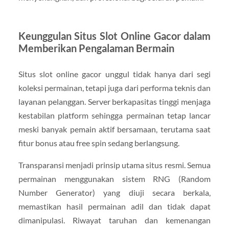
Keunggulan Situs Slot Online Gacor dalam
Memberikan Pengalaman Bermain
Situs slot online gacor unggul tidak hanya dari segi
koleksi permainan, tetapi juga dari performa teknis dan
layanan pelanggan. Server berkapasitas tinggi menjaga
kestabilan platform sehingga permainan tetap lancar
meski banyak pemain aktif bersamaan, terutama saat
fitur bonus atau free spin sedang berlangsung.
Transparansi menjadi prinsip utama situs resmi. Semua
permainan menggunakan sistem RNG (Random
Number Generator) yang diuji secara berkala,
memastikan hasil permainan adil dan tidak dapat
dimanipulasi. Riwayat taruhan dan kemenangan