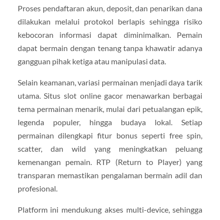
Proses pendaftaran akun, deposit, dan penarikan dana
dilakukan melalui protokol berlapis sehingga risiko
kebocoran informasi dapat diminimalkan. Pemain
dapat bermain dengan tenang tanpa khawatir adanya
gangguan pihak ketiga atau manipulasi data.
Selain keamanan, variasi permainan menjadi daya tarik
utama. Situs slot online gacor menawarkan berbagai
tema permainan menarik, mulai dari petualangan epik,
legenda populer, hingga budaya lokal. Setiap
permainan dilengkapi fitur bonus seperti free spin,
scatter, dan wild yang meningkatkan peluang
kemenangan pemain. RTP (Return to Player) yang
transparan memastikan pengalaman bermain adil dan
profesional.
Platform ini mendukung akses multi-device, sehingga