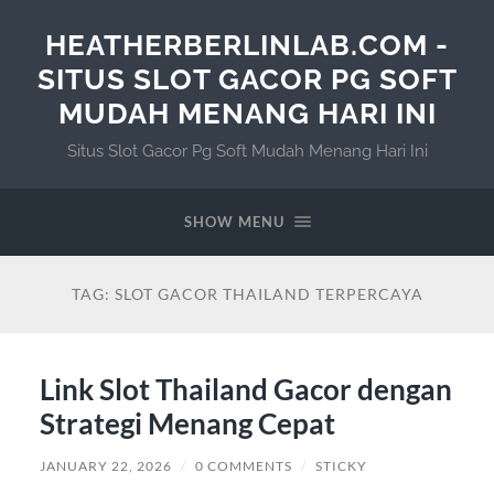
HEATHERBERLINLAB.COM -
SITUS SLOT GACOR PG SOFT
MUDAH MENANG HARI INI
Situs Slot Gacor Pg Soft Mudah Menang Hari Ini
SHOW MENU
TAG:
SLOT GACOR THAILAND TERPERCAYA
Link Slot Thailand Gacor dengan
Strategi Menang Cepat
JANUARY 22, 2026
/
0 COMMENTS
/
STICKY