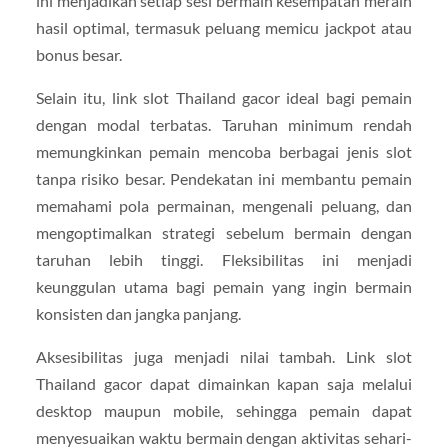
ini menjadikan setiap sesi bermain kesempatan meraih
hasil optimal, termasuk peluang memicu jackpot atau
bonus besar.
Selain itu, link slot Thailand gacor ideal bagi pemain
dengan modal terbatas. Taruhan minimum rendah
memungkinkan pemain mencoba berbagai jenis slot
tanpa risiko besar. Pendekatan ini membantu pemain
memahami pola permainan, mengenali peluang, dan
mengoptimalkan strategi sebelum bermain dengan
taruhan lebih tinggi. Fleksibilitas ini menjadi
keunggulan utama bagi pemain yang ingin bermain
konsisten dan jangka panjang.
Aksesibilitas juga menjadi nilai tambah. Link slot
Thailand gacor dapat dimainkan kapan saja melalui
desktop maupun mobile, sehingga pemain dapat
menyesuaikan waktu bermain dengan aktivitas sehari-