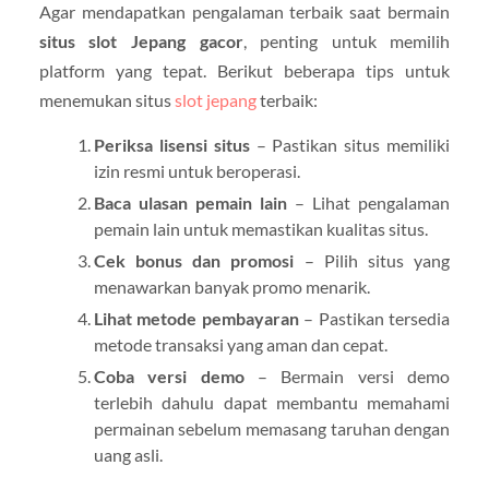
Agar mendapatkan pengalaman terbaik saat bermain
situs slot Jepang gacor
, penting untuk memilih
platform yang tepat. Berikut beberapa tips untuk
menemukan situs
slot jepang
terbaik:
Periksa lisensi situs
– Pastikan situs memiliki
izin resmi untuk beroperasi.
Baca ulasan pemain lain
– Lihat pengalaman
pemain lain untuk memastikan kualitas situs.
Cek bonus dan promosi
– Pilih situs yang
menawarkan banyak promo menarik.
Lihat metode pembayaran
– Pastikan tersedia
metode transaksi yang aman dan cepat.
Coba versi demo
– Bermain versi demo
terlebih dahulu dapat membantu memahami
permainan sebelum memasang taruhan dengan
uang asli.