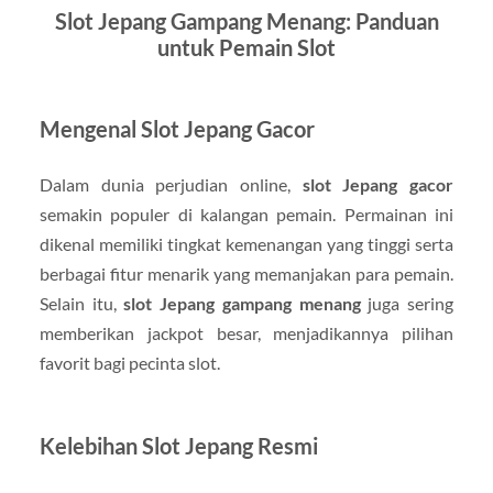
Slot Jepang Gampang Menang: Panduan
untuk Pemain Slot
Mengenal Slot Jepang Gacor
Dalam dunia perjudian online,
slot Jepang gacor
semakin populer di kalangan pemain. Permainan ini
dikenal memiliki tingkat kemenangan yang tinggi serta
berbagai fitur menarik yang memanjakan para pemain.
Selain itu,
slot Jepang gampang menang
juga sering
memberikan jackpot besar, menjadikannya pilihan
favorit bagi pecinta slot.
Kelebihan Slot Jepang Resmi