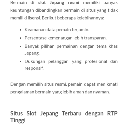
Bermain di
slot Jepang resmi
memiliki banyak
keuntungan dibandingkan bermain di situs yang tidak
memiliki lisensi. Berikut beberapa kelebihannya:
Keamanan data pemain terjamin.
Persentase kemenangan lebih transparan.
Banyak pilihan permainan dengan tema khas
Jepang.
Dukungan pelanggan yang profesional dan
responsif.
Dengan memilih situs resmi, pemain dapat menikmati
pengalaman bermain yang lebih aman dan nyaman.
Situs Slot Jepang Terbaru dengan RTP
Tinggi