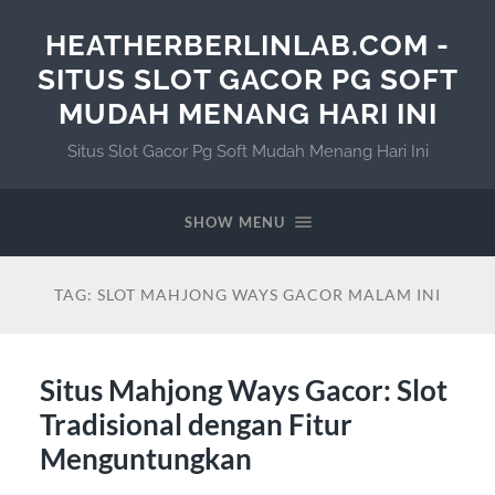
HEATHERBERLINLAB.COM -
SITUS SLOT GACOR PG SOFT
MUDAH MENANG HARI INI
Situs Slot Gacor Pg Soft Mudah Menang Hari Ini
SHOW MENU
TAG:
SLOT MAHJONG WAYS GACOR MALAM INI
Situs Mahjong Ways Gacor: Slot
Tradisional dengan Fitur
Menguntungkan