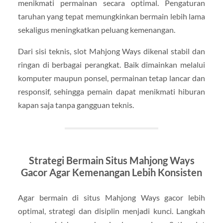
menikmati permainan secara optimal. Pengaturan
taruhan yang tepat memungkinkan bermain lebih lama
sekaligus meningkatkan peluang kemenangan.
Dari sisi teknis, slot Mahjong Ways dikenal stabil dan
ringan di berbagai perangkat. Baik dimainkan melalui
komputer maupun ponsel, permainan tetap lancar dan
responsif, sehingga pemain dapat menikmati hiburan
kapan saja tanpa gangguan teknis.
Strategi Bermain Situs Mahjong Ways
Gacor Agar Kemenangan Lebih Konsisten
Agar bermain di situs Mahjong Ways gacor lebih
optimal, strategi dan disiplin menjadi kunci. Langkah