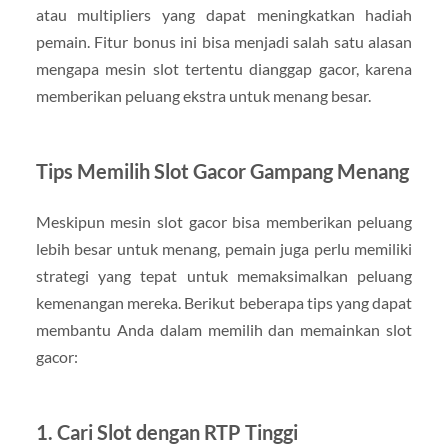
atau multipliers yang dapat meningkatkan hadiah
pemain. Fitur bonus ini bisa menjadi salah satu alasan
mengapa mesin slot tertentu dianggap gacor, karena
memberikan peluang ekstra untuk menang besar.
Tips Memilih Slot Gacor Gampang Menang
Meskipun mesin slot gacor bisa memberikan peluang
lebih besar untuk menang, pemain juga perlu memiliki
strategi yang tepat untuk memaksimalkan peluang
kemenangan mereka. Berikut beberapa tips yang dapat
membantu Anda dalam memilih dan memainkan slot
gacor:
1.
Cari Slot dengan RTP Tinggi