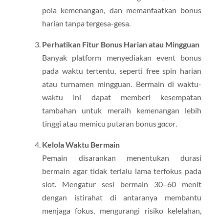
pola kemenangan, dan memanfaatkan bonus
harian tanpa tergesa-gesa.
Perhatikan Fitur Bonus Harian atau Mingguan
Banyak platform menyediakan event bonus
pada waktu tertentu, seperti free spin harian
atau turnamen mingguan. Bermain di waktu-
waktu ini dapat memberi kesempatan
tambahan untuk meraih kemenangan lebih
tinggi atau memicu putaran bonus
gacor
.
Kelola Waktu Bermain
Pemain disarankan menentukan durasi
bermain agar tidak terlalu lama terfokus pada
slot. Mengatur sesi bermain 30–60 menit
dengan istirahat di antaranya membantu
menjaga fokus, mengurangi risiko kelelahan,