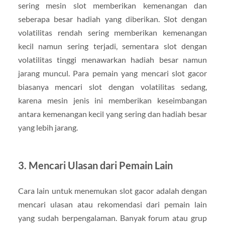
sering mesin slot memberikan kemenangan dan
seberapa besar hadiah yang diberikan. Slot dengan
volatilitas rendah sering memberikan kemenangan
kecil namun sering terjadi, sementara slot dengan
volatilitas tinggi menawarkan hadiah besar namun
jarang muncul. Para pemain yang mencari slot gacor
biasanya mencari slot dengan volatilitas sedang,
karena mesin jenis ini memberikan keseimbangan
antara kemenangan kecil yang sering dan hadiah besar
yang lebih jarang.
3. Mencari Ulasan dari Pemain Lain
Cara lain untuk menemukan slot gacor adalah dengan
mencari ulasan atau rekomendasi dari pemain lain
yang sudah berpengalaman. Banyak forum atau grup