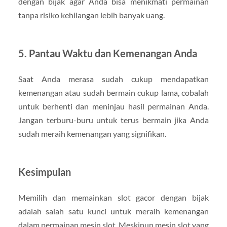
dengan bijak agar Anda bisa menikmati permainan
tanpa risiko kehilangan lebih banyak uang.
5.
Pantau Waktu dan Kemenangan Anda
Saat Anda merasa sudah cukup mendapatkan
kemenangan atau sudah bermain cukup lama, cobalah
untuk berhenti dan meninjau hasil permainan Anda.
Jangan terburu-buru untuk terus bermain jika Anda
sudah meraih kemenangan yang signifikan.
Kesimpulan
Memilih dan memainkan slot gacor dengan bijak
adalah salah satu kunci untuk meraih kemenangan
dalam permainan mesin slot. Meskipun mesin slot yang