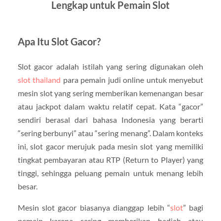
Lengkap untuk Pemain Slot
Apa Itu Slot Gacor?
Slot gacor adalah istilah yang sering digunakan oleh
slot thailand
para pemain judi online untuk menyebut
mesin slot yang sering memberikan kemenangan besar
atau jackpot dalam waktu relatif cepat. Kata “gacor”
sendiri berasal dari bahasa Indonesia yang berarti
“sering berbunyi” atau “sering menang”. Dalam konteks
ini, slot gacor merujuk pada mesin slot yang memiliki
tingkat pembayaran atau RTP (Return to Player) yang
tinggi, sehingga peluang pemain untuk menang lebih
besar.
Mesin slot gacor biasanya dianggap lebih “
slot
” bagi
pemain karena sering memberikan hadiah atau