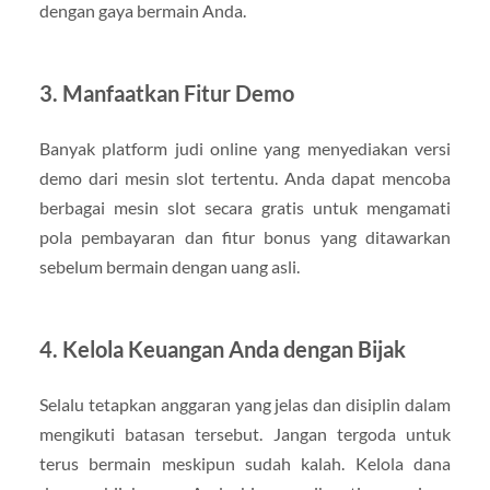
dengan gaya bermain Anda.
3.
Manfaatkan Fitur Demo
Banyak platform judi online yang menyediakan versi
demo dari mesin slot tertentu. Anda dapat mencoba
berbagai mesin slot secara gratis untuk mengamati
pola pembayaran dan fitur bonus yang ditawarkan
sebelum bermain dengan uang asli.
4.
Kelola Keuangan Anda dengan Bijak
Selalu tetapkan anggaran yang jelas dan disiplin dalam
mengikuti batasan tersebut. Jangan tergoda untuk
terus bermain meskipun sudah kalah. Kelola dana