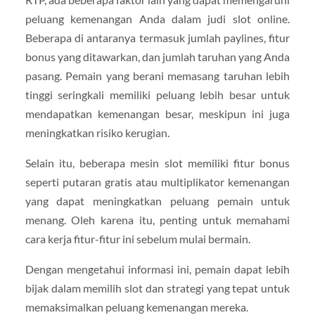
peluang kemenangan Anda dalam judi slot online.
Beberapa di antaranya termasuk jumlah paylines, fitur
bonus yang ditawarkan, dan jumlah taruhan yang Anda
pasang. Pemain yang berani memasang taruhan lebih
tinggi seringkali memiliki peluang lebih besar untuk
mendapatkan kemenangan besar, meskipun ini juga
meningkatkan risiko kerugian.
Selain itu, beberapa mesin slot memiliki fitur bonus
seperti putaran gratis atau multiplikator kemenangan
yang dapat meningkatkan peluang pemain untuk
menang. Oleh karena itu, penting untuk memahami
cara kerja fitur-fitur ini sebelum mulai bermain.
Dengan mengetahui informasi ini, pemain dapat lebih
bijak dalam memilih slot dan strategi yang tepat untuk
memaksimalkan peluang kemenangan mereka.