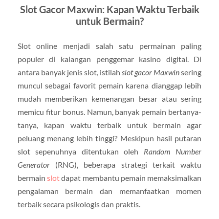
Slot Gacor Maxwin: Kapan Waktu Terbaik
untuk Bermain?
Slot online menjadi salah satu permainan paling
populer di kalangan penggemar kasino digital. Di
antara banyak jenis slot, istilah
slot gacor Maxwin
sering
muncul sebagai favorit pemain karena dianggap lebih
mudah memberikan kemenangan besar atau sering
memicu fitur bonus. Namun, banyak pemain bertanya-
tanya, kapan waktu terbaik untuk bermain agar
peluang menang lebih tinggi? Meskipun hasil putaran
slot sepenuhnya ditentukan oleh
Random Number
Generator
(RNG), beberapa strategi terkait waktu
bermain
slot
dapat membantu pemain memaksimalkan
pengalaman bermain dan memanfaatkan momen
terbaik secara psikologis dan praktis.