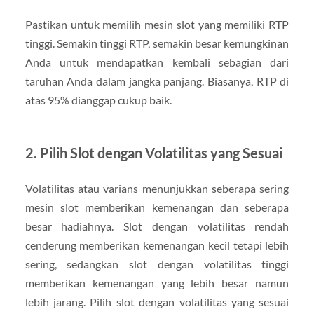
Pastikan untuk memilih mesin slot yang memiliki RTP
tinggi. Semakin tinggi RTP, semakin besar kemungkinan
Anda untuk mendapatkan kembali sebagian dari
taruhan Anda dalam jangka panjang. Biasanya, RTP di
atas 95% dianggap cukup baik.
2.
Pilih Slot dengan Volatilitas yang Sesuai
Volatilitas atau varians menunjukkan seberapa sering
mesin slot memberikan kemenangan dan seberapa
besar hadiahnya. Slot dengan volatilitas rendah
cenderung memberikan kemenangan kecil tetapi lebih
sering, sedangkan slot dengan volatilitas tinggi
memberikan kemenangan yang lebih besar namun
lebih jarang. Pilih slot dengan volatilitas yang sesuai