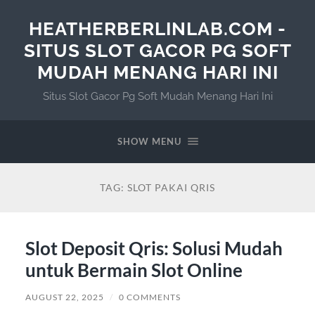
HEATHERBERLINLAB.COM -
SITUS SLOT GACOR PG SOFT
MUDAH MENANG HARI INI
Situs Slot Gacor Pg Soft Mudah Menang Hari Ini
SHOW MENU
TAG:
SLOT PAKAI QRIS
Slot Deposit Qris: Solusi Mudah
untuk Bermain Slot Online
AUGUST 22, 2025
/
0 COMMENTS