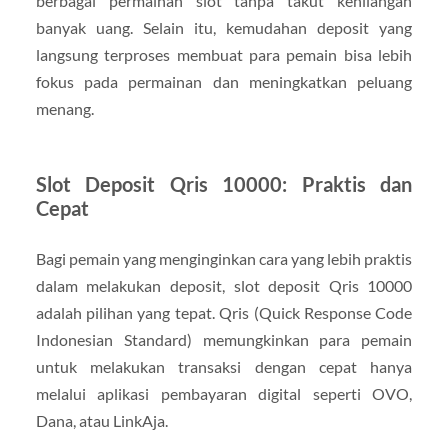
berbagai permainan slot tanpa takut kehilangan
banyak uang. Selain itu, kemudahan deposit yang
langsung terproses membuat para pemain bisa lebih
fokus pada permainan dan meningkatkan peluang
menang.
Slot Deposit Qris 10000: Praktis dan
Cepat
Bagi pemain yang menginginkan cara yang lebih praktis
dalam melakukan deposit, slot deposit Qris 10000
adalah pilihan yang tepat. Qris (Quick Response Code
Indonesian Standard) memungkinkan para pemain
untuk melakukan transaksi dengan cepat hanya
melalui aplikasi pembayaran digital seperti OVO,
Dana, atau LinkAja.