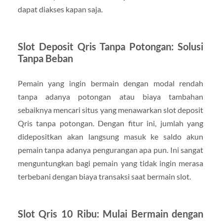
dapat diakses kapan saja.
Slot Deposit Qris Tanpa Potongan: Solusi
Tanpa Beban
Pemain yang ingin bermain dengan modal rendah
tanpa adanya potongan atau biaya tambahan
sebaiknya mencari situs yang menawarkan slot deposit
Qris tanpa potongan. Dengan fitur ini, jumlah yang
didepositkan akan langsung masuk ke saldo akun
pemain tanpa adanya pengurangan apa pun. Ini sangat
menguntungkan bagi pemain yang tidak ingin merasa
terbebani dengan biaya transaksi saat bermain slot.
Slot Qris 10 Ribu: Mulai Bermain dengan