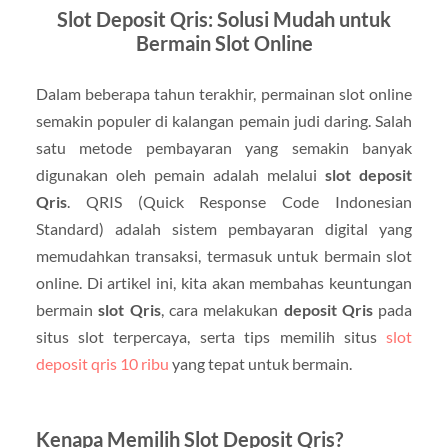
Slot Deposit Qris: Solusi Mudah untuk
Bermain Slot Online
Dalam beberapa tahun terakhir, permainan slot online
semakin populer di kalangan pemain judi daring. Salah
satu metode pembayaran yang semakin banyak
digunakan oleh pemain adalah melalui
slot deposit
Qris
. QRIS (Quick Response Code Indonesian
Standard) adalah sistem pembayaran digital yang
memudahkan transaksi, termasuk untuk bermain slot
online. Di artikel ini, kita akan membahas keuntungan
bermain
slot Qris
, cara melakukan
deposit Qris
pada
situs slot terpercaya, serta tips memilih situs
slot
deposit qris 10 ribu
yang tepat untuk bermain.
Kenapa Memilih Slot Deposit Qris?