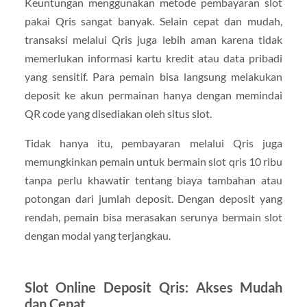
Keuntungan menggunakan metode pembayaran slot
pakai Qris sangat banyak. Selain cepat dan mudah,
transaksi melalui Qris juga lebih aman karena tidak
memerlukan informasi kartu kredit atau data pribadi
yang sensitif. Para pemain bisa langsung melakukan
deposit ke akun permainan hanya dengan memindai
QR code yang disediakan oleh situs slot.
Tidak hanya itu, pembayaran melalui Qris juga
memungkinkan pemain untuk bermain slot qris 10 ribu
tanpa perlu khawatir tentang biaya tambahan atau
potongan dari jumlah deposit. Dengan deposit yang
rendah, pemain bisa merasakan serunya bermain slot
dengan modal yang terjangkau.
Slot Online Deposit Qris: Akses Mudah
dan Cepat