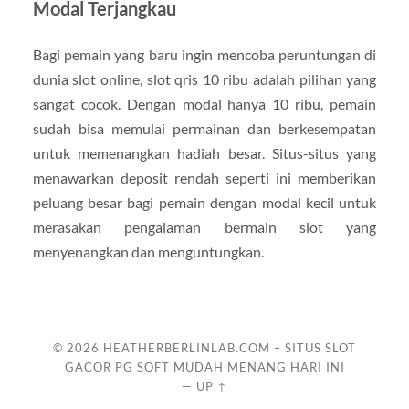
Modal Terjangkau
Bagi pemain yang baru ingin mencoba peruntungan di
dunia slot online, slot qris 10 ribu adalah pilihan yang
sangat cocok. Dengan modal hanya 10 ribu, pemain
sudah bisa memulai permainan dan berkesempatan
untuk memenangkan hadiah besar. Situs-situs yang
menawarkan deposit rendah seperti ini memberikan
peluang besar bagi pemain dengan modal kecil untuk
merasakan pengalaman bermain slot yang
menyenangkan dan menguntungkan.
© 2026
HEATHERBERLINLAB.COM – SITUS SLOT
GACOR PG SOFT MUDAH MENANG HARI INI
—
UP ↑