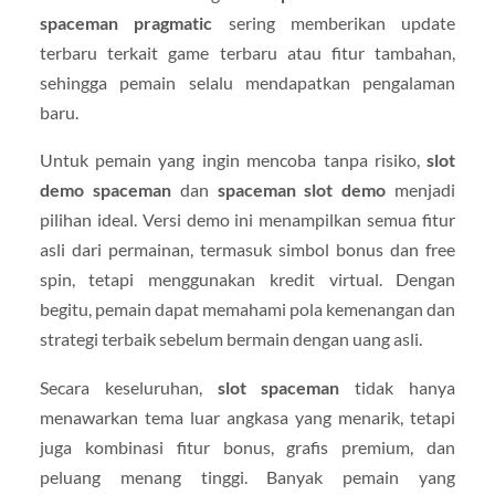
spaceman pragmatic
sering memberikan update
terbaru terkait game terbaru atau fitur tambahan,
sehingga pemain selalu mendapatkan pengalaman
baru.
Untuk pemain yang ingin mencoba tanpa risiko,
slot
demo spaceman
dan
spaceman slot demo
menjadi
pilihan ideal. Versi demo ini menampilkan semua fitur
asli dari permainan, termasuk simbol bonus dan free
spin, tetapi menggunakan kredit virtual. Dengan
begitu, pemain dapat memahami pola kemenangan dan
strategi terbaik sebelum bermain dengan uang asli.
Secara keseluruhan,
slot spaceman
tidak hanya
menawarkan tema luar angkasa yang menarik, tetapi
juga kombinasi fitur bonus, grafis premium, dan
peluang menang tinggi. Banyak pemain yang