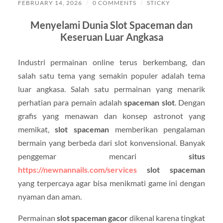
FEBRUARY 14, 2026
/
0 COMMENTS
/
STICKY
Menyelami Dunia Slot Spaceman dan
Keseruan Luar Angkasa
Industri permainan online terus berkembang, dan
salah satu tema yang semakin populer adalah tema
luar angkasa. Salah satu permainan yang menarik
perhatian para pemain adalah
spaceman slot
. Dengan
grafis yang menawan dan konsep astronot yang
memikat,
slot spaceman
memberikan pengalaman
bermain yang berbeda dari slot konvensional. Banyak
penggemar mencari
situs
https://newnannails.com/services
slot spaceman
yang terpercaya agar bisa menikmati game ini dengan
nyaman dan aman.
Permainan
slot spaceman gacor
dikenal karena tingkat