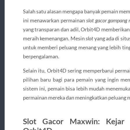
Salah satu alasan mengapa banyak pemain memil
ini menawarkan permainan
slot gacor gampang
yang transparan dan adil, Orbit4D memberikan
meraih kemenangan. Mesin
slot
yang ada di situ
untuk memberi peluang menang yang lebih ting
berpengalaman.
Selain itu, Orbit4D sering memperbarui perma
pilihan baru bagi para pemain yang ingin me
sistem ini, pemain bisa lebih mudah menemuk
permainan mereka dan meningkatkan peluang 
Slot Gacor Maxwin: Kejar