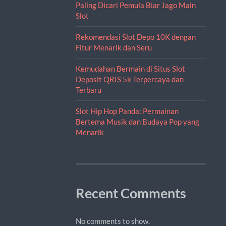
Paling Dicari Pemula Biar Jago Main
Slot
Rekomendasi Slot Depo 10K dengan
Fitur Menarik dan Seru
Kemudahan Bermain di Situs Slot
Deposit QRIS 5k Terpercaya dan
Terbaru
Slot Hip Hop Panda: Permainan
Bertema Musik dan Budaya Pop yang
Menarik
Recent Comments
No comments to show.