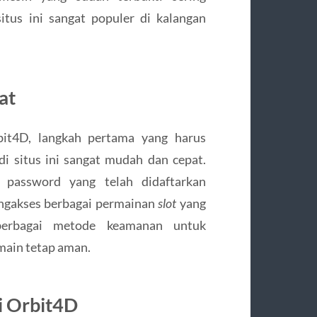
tus ini sangat populer di kalangan
at
it4D, langkah pertama yang harus
di situs ini sangat mudah dan cepat.
assword yang telah didaftarkan
ngakses berbagai permainan
slot
yang
 berbagai metode keamanan untuk
main tetap aman.
i Orbit4D