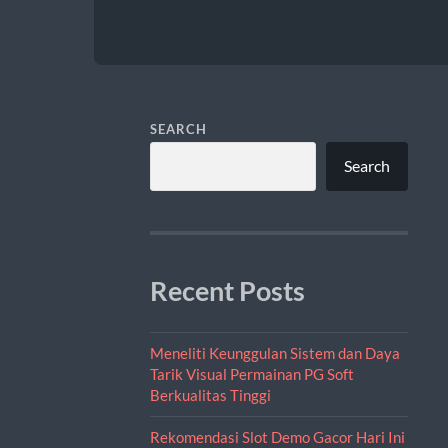
SEARCH
Search
Recent Posts
Meneliti Keunggulan Sistem dan Daya
Tarik Visual Permainan PG Soft
Berkualitas Tinggi
Rekomendasi Slot Demo Gacor Hari Ini