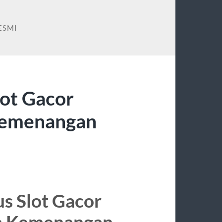
ESMI
lot Gacor
Kemenangan
us Slot Gacor
n Kemenangan