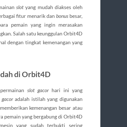
rmainan
slot
yang mudah diakses oleh
erbagai fitur menarik dan
bonus
besar,
 para pemain yang ingin merasakan
kan. Salah satu keunggulan Orbit4D
nal dengan tingkat kemenangan yang
udah di Orbit4D
k permainan
slot gacor
hari ini yang
t gacor
adalah istilah yang digunakan
 memberikan kemenangan besar atau
a pemain yang bergabung di Orbit4D
esin yang sudah terbukti sering