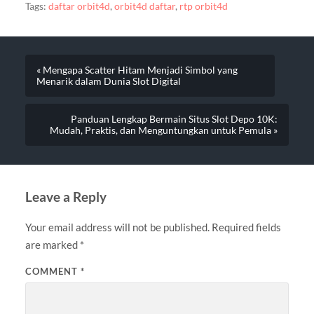
Tags:
daftar orbit4d
,
orbit4d daftar
,
rtp orbit4d
« Mengapa Scatter Hitam Menjadi Simbol yang
Menarik dalam Dunia Slot Digital
Panduan Lengkap Bermain Situs Slot Depo 10K:
Mudah, Praktis, dan Menguntungkan untuk Pemula »
Leave a Reply
Your email address will not be published.
Required fields
are marked
*
COMMENT
*