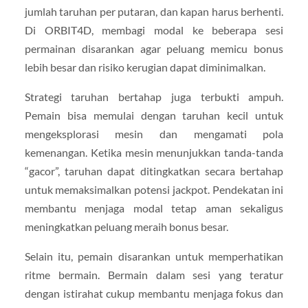
jumlah taruhan per putaran, dan kapan harus berhenti.
Di ORBIT4D, membagi modal ke beberapa sesi
permainan disarankan agar peluang memicu bonus
lebih besar dan risiko kerugian dapat diminimalkan.
Strategi taruhan bertahap juga terbukti ampuh.
Pemain bisa memulai dengan taruhan kecil untuk
mengeksplorasi mesin dan mengamati pola
kemenangan. Ketika mesin menunjukkan tanda-tanda
“gacor”, taruhan dapat ditingkatkan secara bertahap
untuk memaksimalkan potensi jackpot. Pendekatan ini
membantu menjaga modal tetap aman sekaligus
meningkatkan peluang meraih bonus besar.
Selain itu, pemain disarankan untuk memperhatikan
ritme bermain. Bermain dalam sesi yang teratur
dengan istirahat cukup membantu menjaga fokus dan