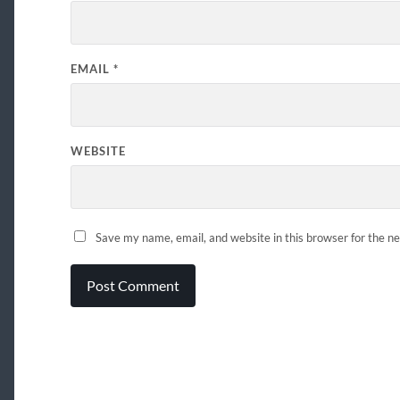
EMAIL
*
WEBSITE
Save my name, email, and website in this browser for the n