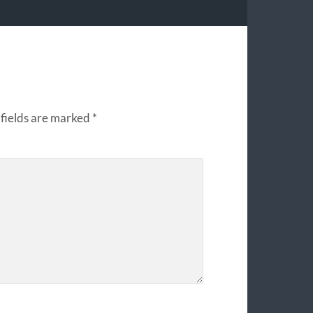
fields are marked
*