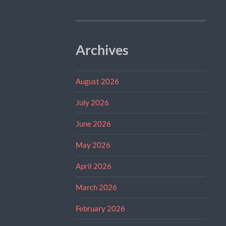
Archives
August 2026
July 2026
June 2026
May 2026
April 2026
March 2026
February 2026