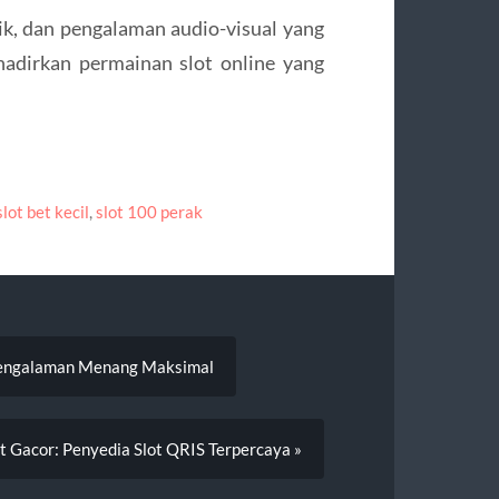
ik, dan pengalaman audio-visual yang
adirkan permainan slot online yang
slot bet kecil
,
slot 100 perak
 Pengalaman Menang Maksimal
ot Gacor: Penyedia Slot QRIS Terpercaya »