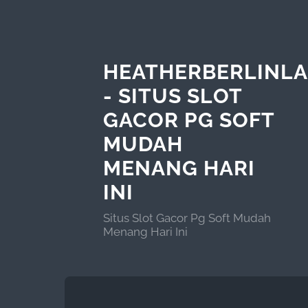
HEATHERBERLINL
- SITUS SLOT
GACOR PG SOFT
MUDAH
MENANG HARI
INI
Situs Slot Gacor Pg Soft Mudah
Menang Hari Ini