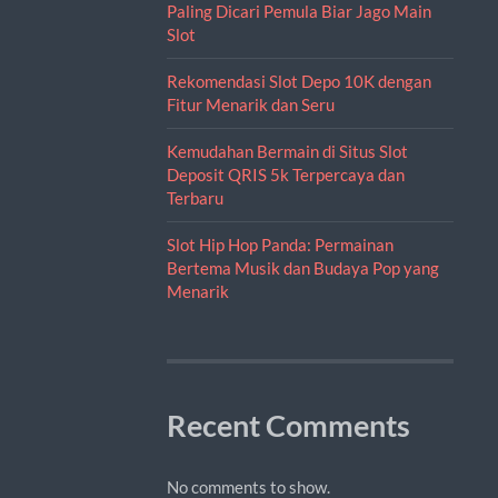
Paling Dicari Pemula Biar Jago Main
Slot
Rekomendasi Slot Depo 10K dengan
Fitur Menarik dan Seru
Kemudahan Bermain di Situs Slot
Deposit QRIS 5k Terpercaya dan
Terbaru
Slot Hip Hop Panda: Permainan
Bertema Musik dan Budaya Pop yang
Menarik
Recent Comments
No comments to show.