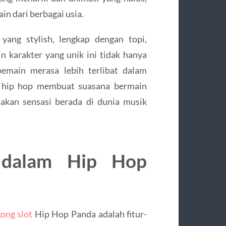
n dari berbagai usia.
yang stylish, lengkap dengan topi,
n karakter yang unik ini tidak hanya
emain merasa lebih terlibat dalam
as hip hop membuat suasana bermain
akan sensasi berada di dunia musik
k dalam Hip Hop
kong slot
Hip Hop Panda adalah fitur-