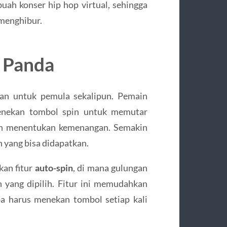
ah konser hip hop virtual, sehingga
 menghibur.
 Panda
n untuk pemula sekalipun. Pemain
enekan tombol spin untuk memutar
an menentukan kemenangan. Semakin
 yang bisa didapatkan.
kan fitur
auto-spin
, di mana gulungan
 yang dipilih. Fitur ini memudahkan
a harus menekan tombol setiap kali