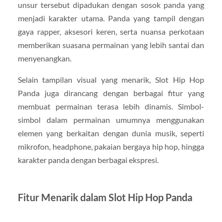
unsur tersebut dipadukan dengan sosok panda yang
menjadi karakter utama. Panda yang tampil dengan
gaya rapper, aksesori keren, serta nuansa perkotaan
memberikan suasana permainan yang lebih santai dan
menyenangkan.
Selain tampilan visual yang menarik, Slot Hip Hop
Panda juga dirancang dengan berbagai fitur yang
membuat permainan terasa lebih dinamis. Simbol-
simbol dalam permainan umumnya menggunakan
elemen yang berkaitan dengan dunia musik, seperti
mikrofon, headphone, pakaian bergaya hip hop, hingga
karakter panda dengan berbagai ekspresi.
Fitur Menarik dalam Slot Hip Hop Panda