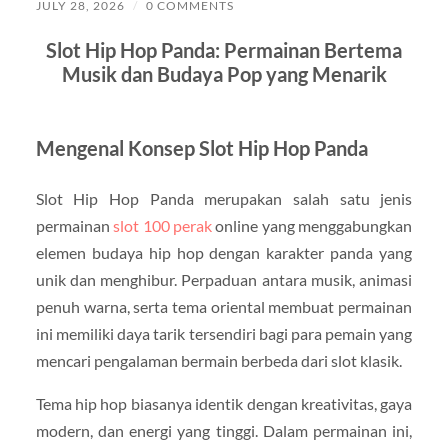
JULY 28, 2026
/
0 COMMENTS
Slot Hip Hop Panda: Permainan Bertema
Musik dan Budaya Pop yang Menarik
Mengenal Konsep Slot Hip Hop Panda
Slot Hip Hop Panda merupakan salah satu jenis
permainan
slot 100 perak
online yang menggabungkan
elemen budaya hip hop dengan karakter panda yang
unik dan menghibur. Perpaduan antara musik, animasi
penuh warna, serta tema oriental membuat permainan
ini memiliki daya tarik tersendiri bagi para pemain yang
mencari pengalaman bermain berbeda dari slot klasik.
Tema hip hop biasanya identik dengan kreativitas, gaya
modern, dan energi yang tinggi. Dalam permainan ini,