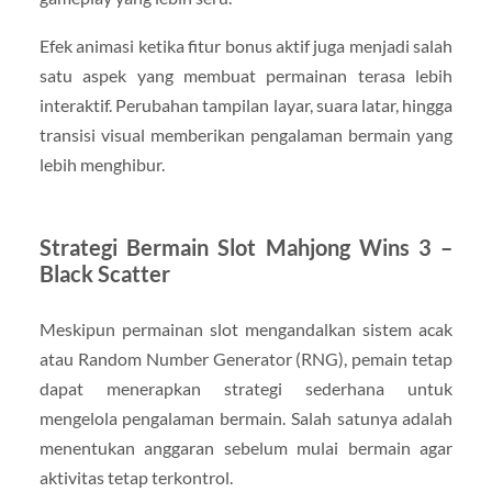
Efek animasi ketika fitur bonus aktif juga menjadi salah
satu aspek yang membuat permainan terasa lebih
interaktif. Perubahan tampilan layar, suara latar, hingga
transisi visual memberikan pengalaman bermain yang
lebih menghibur.
Strategi Bermain Slot Mahjong Wins 3 –
Black Scatter
Meskipun permainan slot mengandalkan sistem acak
atau Random Number Generator (RNG), pemain tetap
dapat menerapkan strategi sederhana untuk
mengelola pengalaman bermain. Salah satunya adalah
menentukan anggaran sebelum mulai bermain agar
aktivitas tetap terkontrol.