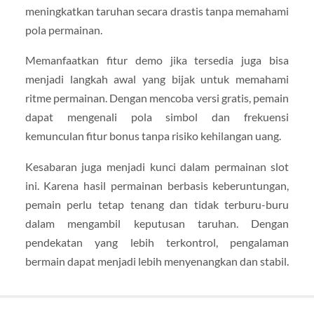
meningkatkan taruhan secara drastis tanpa memahami
pola permainan.
Memanfaatkan fitur demo jika tersedia juga bisa
menjadi langkah awal yang bijak untuk memahami
ritme permainan. Dengan mencoba versi gratis, pemain
dapat mengenali pola simbol dan frekuensi
kemunculan fitur bonus tanpa risiko kehilangan uang.
Kesabaran juga menjadi kunci dalam permainan slot
ini. Karena hasil permainan berbasis keberuntungan,
pemain perlu tetap tenang dan tidak terburu-buru
dalam mengambil keputusan taruhan. Dengan
pendekatan yang lebih terkontrol, pengalaman
bermain dapat menjadi lebih menyenangkan dan stabil.