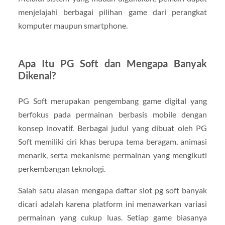
menjelajahi berbagai pilihan game dari perangkat
komputer maupun smartphone.
Apa Itu PG Soft dan Mengapa Banyak
Dikenal?
PG Soft merupakan pengembang game digital yang
berfokus pada permainan berbasis mobile dengan
konsep inovatif. Berbagai judul yang dibuat oleh PG
Soft memiliki ciri khas berupa tema beragam, animasi
menarik, serta mekanisme permainan yang mengikuti
perkembangan teknologi.
Salah satu alasan mengapa daftar slot pg soft banyak
dicari adalah karena platform ini menawarkan variasi
permainan yang cukup luas. Setiap game biasanya