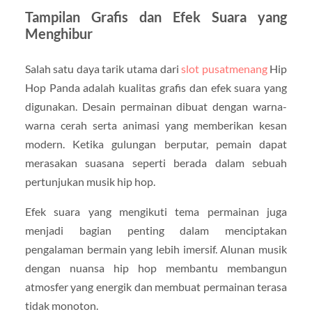
Tampilan Grafis dan Efek Suara yang
Menghibur
Salah satu daya tarik utama dari
slot pusatmenang
Hip
Hop Panda adalah kualitas grafis dan efek suara yang
digunakan. Desain permainan dibuat dengan warna-
warna cerah serta animasi yang memberikan kesan
modern. Ketika gulungan berputar, pemain dapat
merasakan suasana seperti berada dalam sebuah
pertunjukan musik hip hop.
Efek suara yang mengikuti tema permainan juga
menjadi bagian penting dalam menciptakan
pengalaman bermain yang lebih imersif. Alunan musik
dengan nuansa hip hop membantu membangun
atmosfer yang energik dan membuat permainan terasa
tidak monoton.