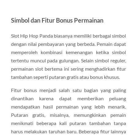
Simbol dan Fitur Bonus Permainan
Slot Hip Hop Panda biasanya memiliki berbagai simbol
dengan nilai pembayaran yang berbeda. Pemain dapat
memperoleh kombinasi kemenangan ketika simbol
tertentu muncul pada gulungan. Selain simbol reguler,
permainan slot bertema ini sering menghadirkan fitur
tambahan seperti putaran gratis atau bonus khusus.
Fitur bonus menjadi salah satu bagian yang paling
dinantikan karena dapat memberikan peluang
mendapatkan hasil permainan yang lebih menarik.
Putaran gratis, misalnya, memungkinkan pemain
menikmati beberapa kali putaran tambahan tanpa
harus melakukan taruhan baru. Beberapa fitur lainnya