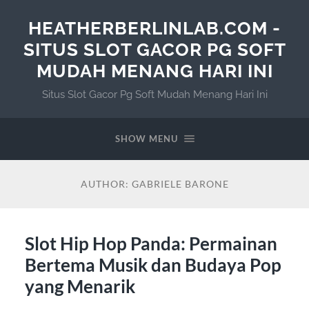
HEATHERBERLINLAB.COM -
SITUS SLOT GACOR PG SOFT
MUDAH MENANG HARI INI
Situs Slot Gacor Pg Soft Mudah Menang Hari Ini
SHOW MENU
AUTHOR:
GABRIELE BARONE
Slot Hip Hop Panda: Permainan
Bertema Musik dan Budaya Pop
yang Menarik