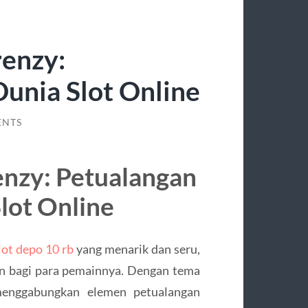
renzy:
Dunia Slot Online
ENTS
enzy: Petualangan
Slot Online
lot depo 10 rb
yang menarik dan seru,
n bagi para pemainnya. Dengan tema
menggabungkan elemen petualangan