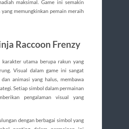
adiah maksimal. Game ini semakin
n
yang memungkinkan pemain meraih
inja Raccoon Frenzy
 karakter utama berupa rakun yang
rung. Visual dalam game ini sangat
n dan animasi yang halus, membawa
rategi. Setiap simbol dalam permainan
mberikan pengalaman visual yang
ulungan dengan berbagai simbol yang