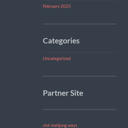
February 2025
Categories
Uncategorized
Partner Site
slot mahjong ways