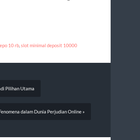
depo 10 rb
,
slot minimal deposit 10000
di Pilihan Utama
 Fenomena dalam Dunia Perjudian Online »