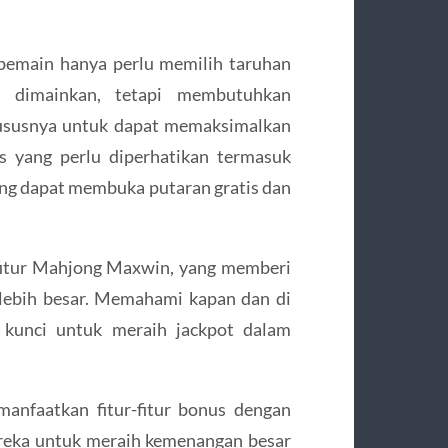
 pemain hanya perlu memilih taruhan
 dimainkan, tetapi membutuhkan
hususnya untuk dapat memaksimalkan
s yang perlu diperhatikan termasuk
 yang dapat membuka putaran gratis dan
 fitur Mahjong Maxwin, yang memberi
lebih besar. Memahami kapan dan di
kunci untuk meraih jackpot dalam
anfaatkan fitur-fitur bonus dengan
reka untuk meraih kemenangan besar