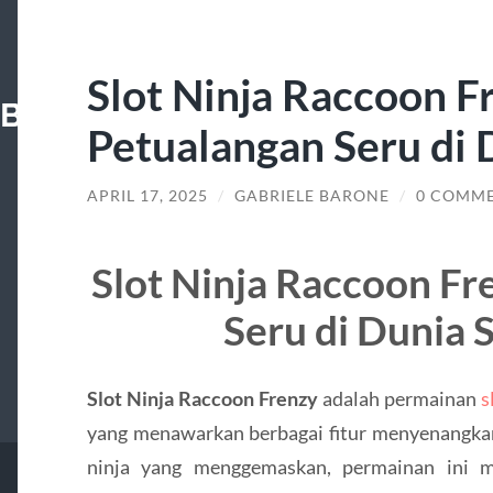
Slot Ninja Raccoon F
AB.COM
Petualangan Seru di 
APRIL 17, 2025
/
GABRIELE BARONE
/
0 COMM
Slot Ninja Raccoon Fr
Seru di Dunia 
Slot Ninja Raccoon Frenzy
adalah permainan
s
yang menawarkan berbagai fitur menyenangka
ninja yang menggemaskan, permainan ini 