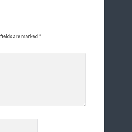
fields are marked
*