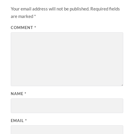
Your email address will not be published.
Required fields
are marked
*
COMMENT
*
NAME
*
EMAIL
*