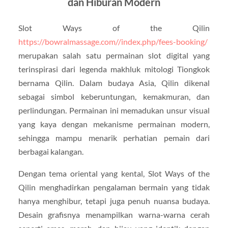
dan Hiburan Modern
Slot Ways of the Qilin
https://bowralmassage.com//index.php/fees-booking/
merupakan salah satu permainan slot digital yang
terinspirasi dari legenda makhluk mitologi Tiongkok
bernama Qilin. Dalam budaya Asia, Qilin dikenal
sebagai simbol keberuntungan, kemakmuran, dan
perlindungan. Permainan ini memadukan unsur visual
yang kaya dengan mekanisme permainan modern,
sehingga mampu menarik perhatian pemain dari
berbagai kalangan.
Dengan tema oriental yang kental, Slot Ways of the
Qilin menghadirkan pengalaman bermain yang tidak
hanya menghibur, tetapi juga penuh nuansa budaya.
Desain grafisnya menampilkan warna-warna cerah