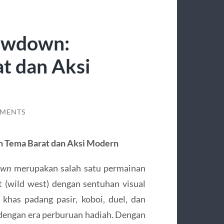
howdown:
t dan Aksi
MENTS
n Tema Barat dan Aksi Modern
own
merupakan salah satu permainan
t (wild west) dengan sentuhan visual
has padang pasir, koboi, duel, dan
n dengan era perburuan hadiah. Dengan