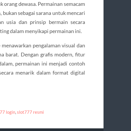
ntuk orang dewasa. Permainan semacam
n, bukan sebagai sarana untuk mencari
an usia dan prinsip bermain secara
ting dalam menyikapi permainan ini.
n
menawarkan pengalaman visual dan
a barat. Dengan grafis modern, fitur
ndalam, permainan ini menjadi contoh
ecara menarik dalam format digital
77 login
,
slot777 resmi