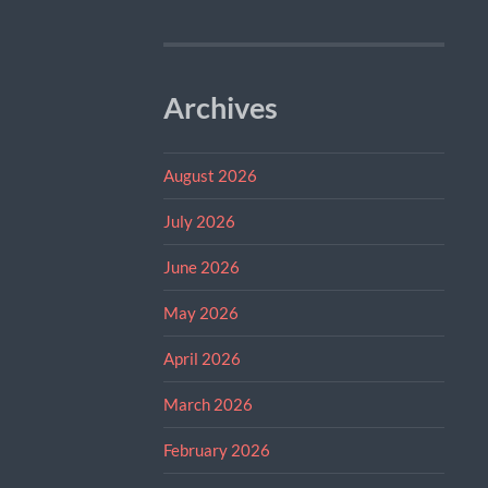
Archives
August 2026
July 2026
June 2026
May 2026
April 2026
March 2026
February 2026