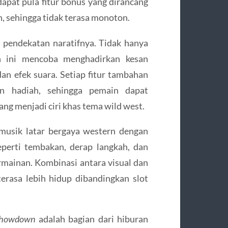
dapat pula fitur bonus yang dirancang
, sehingga tidak terasa monoton.
 pendekatan naratifnya. Tidak hanya
n ini mencoba menghadirkan kesan
n efek suara. Setiap fitur tambahan
an hadiah, sehingga pemain dapat
ng menjadi ciri khas tema wild west.
 musik latar bergaya western dengan
eperti tembakan, derap langkah, dan
mainan. Kombinasi antara visual dan
erasa lebih hidup dibandingkan slot
Showdown
adalah bagian dari hiburan