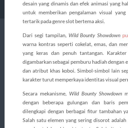
desain yang dinamis dan efek animasi yang ha
untuk memberikan pengalaman visual yang
tertarik pada genre slot bertema aksi.
Dari segi tampilan,
Wild Bounty Showdown
pu
warna kontras seperti cokelat, emas, dan m
yang keras dan penuh tantangan. Karakte
digambarkan sebagai pemburu hadiah dengan ek
dan atribut khas koboi. Simbol-simbol lain sep
karakter turut memperkaya identitas visual per
Secara mekanisme,
Wild Bounty Showdown
me
dengan beberapa gulungan dan baris pem
dilengkapi dengan berbagai fitur tambahan ya
Salah satu elemen yang sering disorot adala