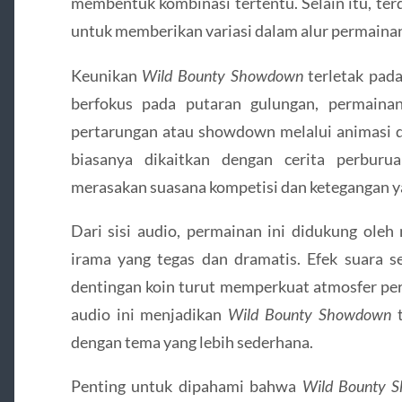
membentuk kombinasi tertentu. Selain itu, ter
untuk memberikan variasi dalam alur permainan
Keunikan
Wild Bounty Showdown
terletak pada
berfokus pada putaran gulungan, permaina
pertarungan atau showdown melalui animasi da
biasanya dikaitkan dengan cerita perburu
merasakan suasana kompetisi dan ketegangan ya
Dari sisi audio, permainan ini didukung oleh
irama yang tegas dan dramatis. Efek suara s
dentingan koin turut memperkuat atmosfer per
audio ini menjadikan
Wild Bounty Showdown
t
dengan tema yang lebih sederhana.
Penting untuk dipahami bahwa
Wild Bounty 