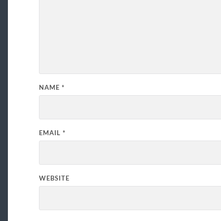
NAME
*
EMAIL
*
WEBSITE