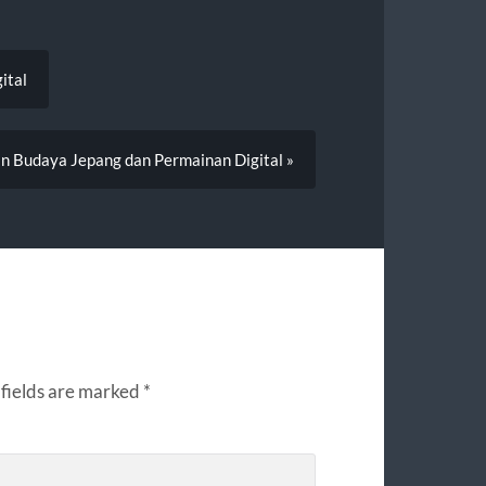
ital
n Budaya Jepang dan Permainan Digital »
fields are marked
*