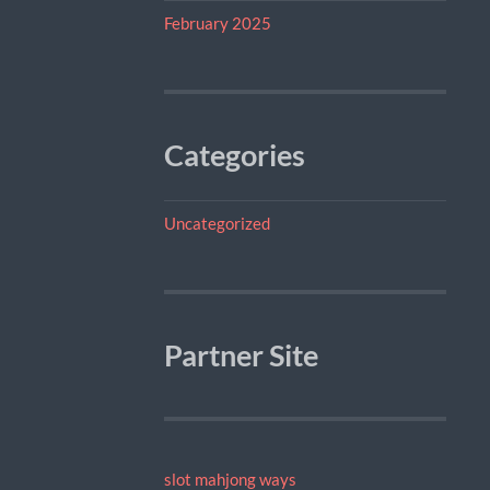
February 2025
Categories
Uncategorized
Partner Site
slot mahjong ways