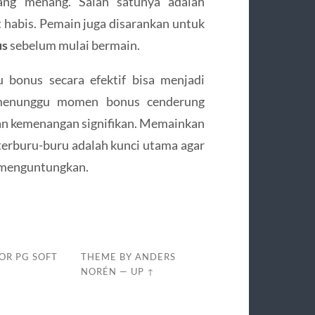
ng menang. Salah satunya adalah
 habis. Pemain juga disarankan untuk
us
sebelum mulai bermain.
u bonus secara efektif bisa menjadi
 menunggu momen bonus cenderung
an kemenangan signifikan. Memainkan
 terburu-buru adalah kunci utama agar
 menguntungkan.
OR PG SOFT
THEME BY
ANDERS
NORÉN
—
UP ↑