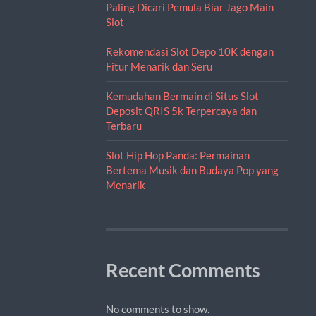
Paling Dicari Pemula Biar Jago Main
Slot
Rekomendasi Slot Depo 10K dengan
Fitur Menarik dan Seru
Kemudahan Bermain di Situs Slot
Deposit QRIS 5k Terpercaya dan
Terbaru
Slot Hip Hop Panda: Permainan
Bertema Musik dan Budaya Pop yang
Menarik
Recent Comments
No comments to show.