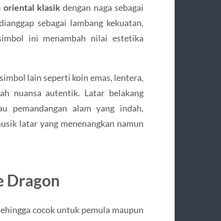
 oriental klasik
dengan naga sebagai
dianggap sebagai lambang kekuatan,
imbol ini menambah nilai estetika
mbol lain seperti koin emas, lentera,
h nuansa autentik. Latar belakang
tau pemandangan alam yang indah,
musik latar yang menenangkan namun
e Dragon
sehingga cocok untuk pemula maupun