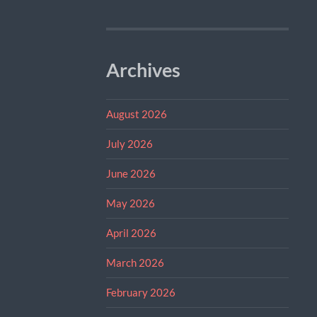
Archives
August 2026
July 2026
June 2026
May 2026
April 2026
March 2026
February 2026