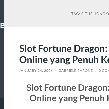
TAG:
SITUS HONGK
AB.COM
Slot Fortune Dragon:
Online yang Penuh 
JANUARY 24, 2026
/
GABRIELE BARONE
/
0 CO
Slot Fortune Dragon
Online yang Penuh