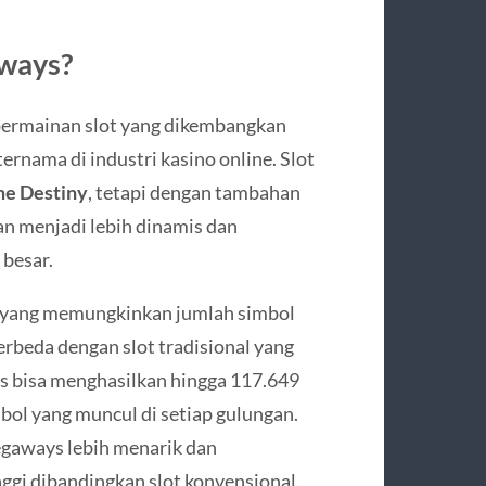
ways?
ermainan slot yang dikembangkan
ternama di industri kasino online. Slot
e Destiny
, tetapi dengan tambahan
 menjadi lebih dinamis dan
besar.
 yang memungkinkan jumlah simbol
erbeda dengan slot tradisional yang
 bisa menghasilkan hingga 117.649
bol yang muncul di setiap gulungan.
gaways lebih menarik dan
gi dibandingkan slot konvensional.