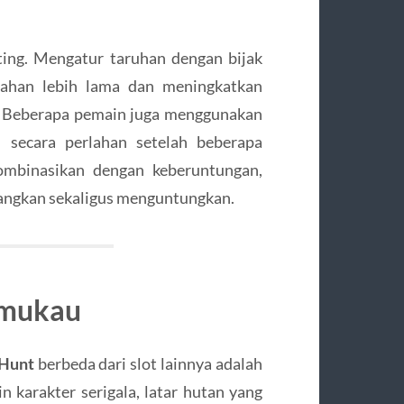
ting. Mengatur taruhan dengan bijak
ahan lebih lama dan meningkatkan
. Beberapa pemain juga menggunakan
 secara perlahan setelah beberapa
kombinasikan dengan keberuntungan,
ngkan sekaligus menguntungkan.
emukau
 Hunt
berbeda dari slot lainnya adalah
n karakter serigala, latar hutan yang