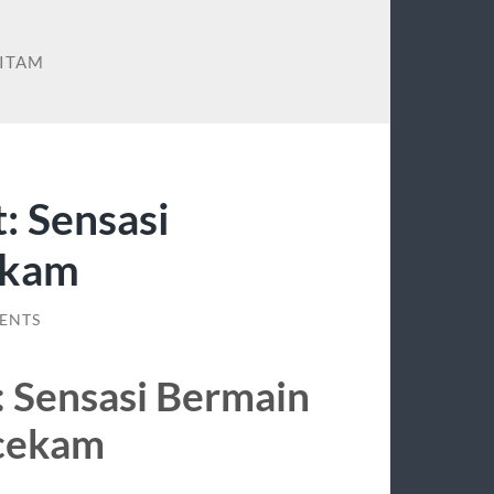
HITAM
: Sensasi
ekam
ENTS
: Sensasi Bermain
cekam