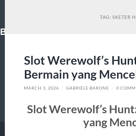
TAG:
SKETER 
AB.COM
Slot Werewolf’s Hunt
Bermain yang Menc
MARCH 3, 2026
/
GABRIELE BARONE
/
0 COMM
Slot Werewolf’s Hunt
yang Men