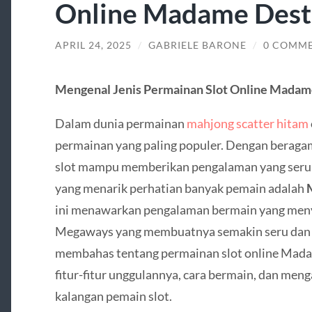
Online Madame Dest
APRIL 24, 2025
/
GABRIELE BARONE
/
0 COMM
Mengenal Jenis Permainan Slot Online Mada
Dalam dunia permainan
mahjong scatter hitam
permainan yang paling populer. Dengan beragam
slot mampu memberikan pengalaman yang seru b
yang menarik perhatian banyak pemain adalah
ini menawarkan pengalaman bermain yang men
Megaways yang membuatnya semakin seru dan pe
membahas tentang permainan slot online Mad
fitur-fitur unggulannya, cara bermain, dan meng
kalangan pemain slot.