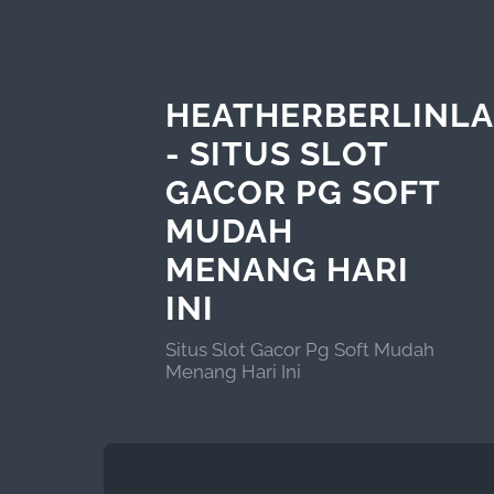
HEATHERBERLINL
- SITUS SLOT
GACOR PG SOFT
MUDAH
MENANG HARI
INI
Situs Slot Gacor Pg Soft Mudah
Menang Hari Ini