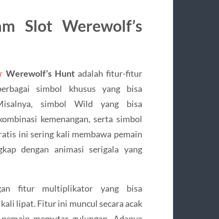
lam Slot Werewolf’s
r
Werewolf’s Hunt
adalah fitur-fitur
berbagai simbol khusus yang bisa
isalnya, simbol Wild yang bisa
kombinasi kemenangan, serta simbol
ratis ini sering kali membawa pemain
gkap dengan animasi serigala yang
gan fitur multiplikator yang bisa
i lipat. Fitur ini muncul secara acak
i pemain memutar gulungan. Adanya