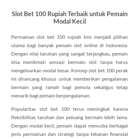
Slot Bet 100 Rupiah Terbaik untuk Pemain
Modal Kecil
Permainan slot bet 100 rupiah kini menjadi pilihan
utama bagi banyak pemain slot online di Indonesia.
Dengan nilai taruhan yang sangat terjangkau, pemain
bisa menikmati sensasi bermain slot tanpa harus
mengeluarkan modal besar. Konsep slot bet 100 perak
ini dirancang khusus untuk memberikan pengalaman
bermain yang ramah bagi pemula sekaligus tetap
menarik bagi pemain berpengalaman.
Popularitas slot bet 100 terus meningkat karena
fleksibilitas taruhan dan peluang bermain lebih lama.
Dengan modal kecil, pemain dapat mencoba berbagai
jenis permainan dan strategi tanpa tekanan finansial