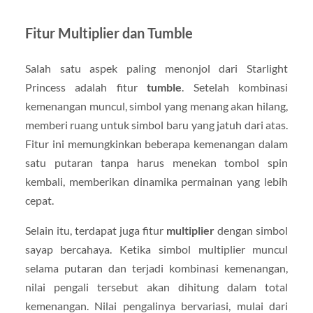
Fitur Multiplier dan Tumble
Salah satu aspek paling menonjol dari Starlight
Princess adalah fitur
tumble
. Setelah kombinasi
kemenangan muncul, simbol yang menang akan hilang,
memberi ruang untuk simbol baru yang jatuh dari atas.
Fitur ini memungkinkan beberapa kemenangan dalam
satu putaran tanpa harus menekan tombol spin
kembali, memberikan dinamika permainan yang lebih
cepat.
Selain itu, terdapat juga fitur
multiplier
dengan simbol
sayap bercahaya. Ketika simbol multiplier muncul
selama putaran dan terjadi kombinasi kemenangan,
nilai pengali tersebut akan dihitung dalam total
kemenangan. Nilai pengalinya bervariasi, mulai dari