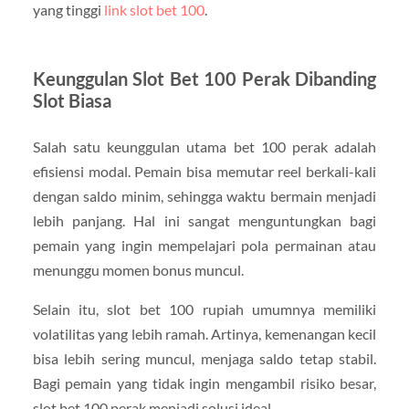
yang tinggi
link slot bet 100
.
Keunggulan Slot Bet 100 Perak Dibanding
Slot Biasa
Salah satu keunggulan utama bet 100 perak adalah
efisiensi modal. Pemain bisa memutar reel berkali-kali
dengan saldo minim, sehingga waktu bermain menjadi
lebih panjang. Hal ini sangat menguntungkan bagi
pemain yang ingin mempelajari pola permainan atau
menunggu momen bonus muncul.
Selain itu, slot bet 100 rupiah umumnya memiliki
volatilitas yang lebih ramah. Artinya, kemenangan kecil
bisa lebih sering muncul, menjaga saldo tetap stabil.
Bagi pemain yang tidak ingin mengambil risiko besar,
slot bet 100 perak menjadi solusi ideal.