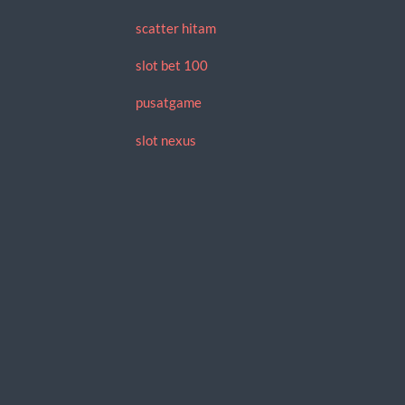
scatter hitam
slot bet 100
pusatgame
slot nexus