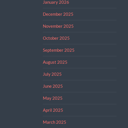
January 2026
December 2025
November 2025
October 2025
September 2025
August 2025
July 2025
June 2025
May 2025
April 2025
March 2025