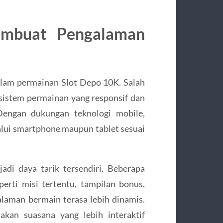
embuat Pengalaman
alam permainan Slot Depo 10K. Salah
 sistem permainan yang responsif dan
 Dengan dukungan teknologi mobile,
alui smartphone maupun tablet sesuai
adi daya tarik tersendiri. Beberapa
rti misi tertentu, tampilan bonus,
aman bermain terasa lebih dinamis.
akan suasana yang lebih interaktif