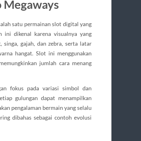
no Megaways
lah satu permainan slot digital yang
 ini dikenal karena visualnya yang
singa, gajah, dan zebra, serta latar
arna hangat. Slot ini menggunakan
 memungkinkan jumlah cara menang
n fokus pada variasi simbol dan
etiap gulungan dapat menampilkan
akan pengalaman bermain yang selalu
ring dibahas sebagai contoh evolusi