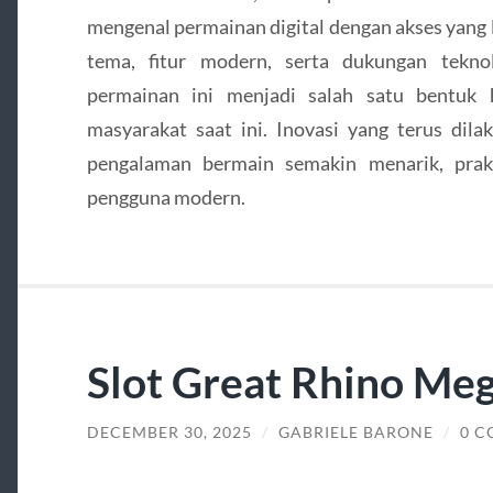
mengenal permainan digital dengan akses yang
tema, fitur modern, serta dukungan tekno
permainan ini menjadi salah satu bentuk 
masyarakat saat ini. Inovasi yang terus dila
pengalaman bermain semakin menarik, prak
pengguna modern.
Slot Great Rhino Me
DECEMBER 30, 2025
/
GABRIELE BARONE
/
0 