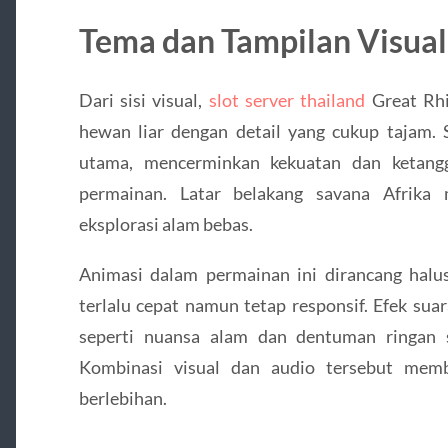
Tema dan Tampilan Visual
Dari sisi visual,
slot server thailand
Great Rhi
hewan liar dengan detail yang cukup tajam. 
utama, mencerminkan kekuatan dan ketang
permainan. Latar belakang savana Afrika
eksplorasi alam bebas.
Animasi dalam permainan ini dirancang halus
terlalu cepat namun tetap responsif. Efek sua
seperti nuansa alam dan dentuman ringan s
Kombinasi visual dan audio tersebut memb
berlebihan.