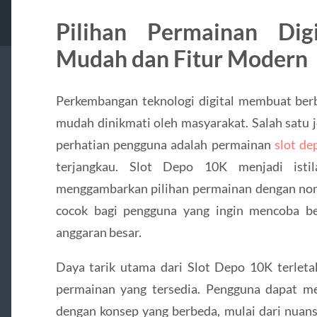
Pilihan Permainan Dig
Mudah dan Fitur Modern
Perkembangan teknologi digital membuat berb
mudah dinikmati oleh masyarakat. Salah satu 
perhatian pengguna adalah permainan
slot de
terjangkau. Slot Depo 10K menjadi isti
menggambarkan pilihan permainan dengan nomin
cocok bagi pengguna yang ingin mencoba be
anggaran besar.
Daya tarik utama dari Slot Depo 10K terleta
permainan yang tersedia. Pengguna dapat 
dengan konsep yang berbeda, mulai dari nuansa