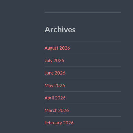
Archives
August 2026
July 2026
June 2026
May 2026
April 2026
March 2026
February 2026