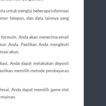
inta untuk mengisi beberapa informasi
omor telepon, dan data lainnya yang
i formulir, Anda akan menerima email
akun Anda. Pastikan Anda mengikuti
rmasi akun.
ikasi, Anda dapat melakukan deposit
 Pastikan memilih metode pembayaran
lesai, Anda dapat memilih game slot
rmainan.