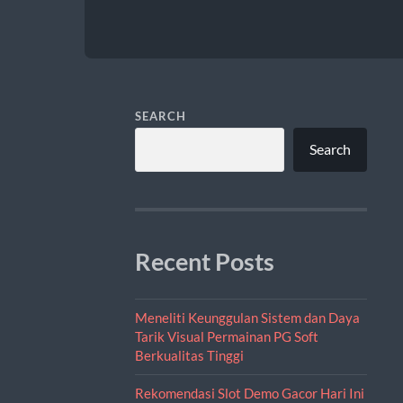
SEARCH
Search
Recent Posts
Meneliti Keunggulan Sistem dan Daya
Tarik Visual Permainan PG Soft
Berkualitas Tinggi
Rekomendasi Slot Demo Gacor Hari Ini