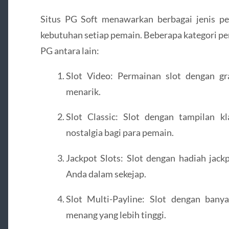
Situs PG Soft menawarkan berbagai jenis p
kebutuhan setiap pemain. Beberapa kategori pe
PG antara lain:
Slot Video: Permainan slot dengan gr
menarik.
Slot Classic: Slot dengan tampilan 
nostalgia bagi para pemain.
Jackpot Slots: Slot dengan hadiah jac
Anda dalam sekejap.
Slot Multi-Payline: Slot dengan bany
menang yang lebih tinggi.