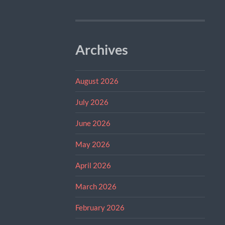
Archives
August 2026
July 2026
June 2026
May 2026
April 2026
March 2026
February 2026