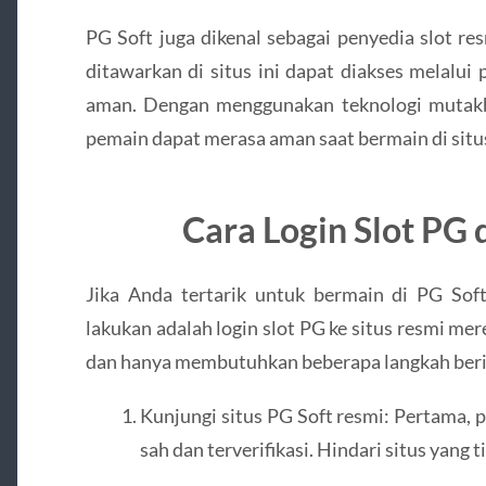
PG Soft juga dikenal sebagai penyedia slot r
ditawarkan di situs ini dapat diakses melalui 
aman. Dengan menggunakan teknologi mutakh
pemain dapat merasa aman saat bermain di situ
Cara Login Slot PG
Jika Anda tertarik untuk bermain di PG Sof
lakukan adalah login slot PG ke situs resmi mer
dan hanya membutuhkan beberapa langkah beri
Kunjungi situs PG Soft resmi: Pertama, 
sah dan terverifikasi. Hindari situs yang t