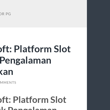
OR PG
ft: Platform Slot
 Pengalaman
kan
OMMENTS
ft: Platform Slot
uk Pengalaman