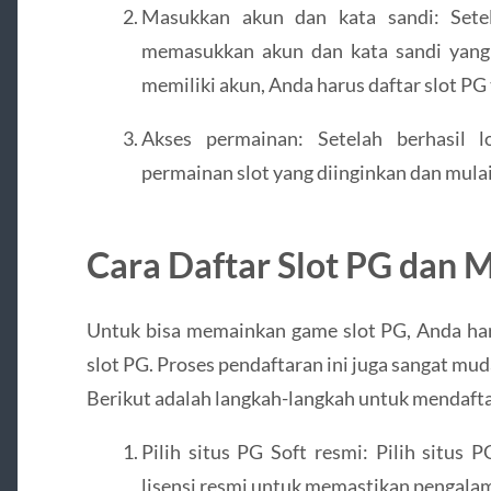
Masukkan akun dan kata sandi: Setel
memasukkan akun dan kata sandi yang 
memiliki akun, Anda harus daftar slot PG 
Akses permainan: Setelah berhasil l
permainan slot yang diinginkan dan mula
Cara Daftar Slot PG dan 
Untuk bisa memainkan game slot PG, Anda har
slot PG. Proses pendaftaran ini juga sangat m
Berikut adalah langkah-langkah untuk mendafta
Pilih situs PG Soft resmi: Pilih situs 
lisensi resmi untuk memastikan pengala