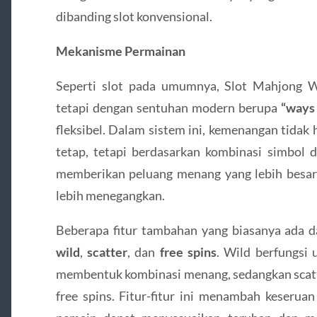
dibanding slot konvensional.
Mekanisme Permainan
Seperti slot pada umumnya, Slot Mahjong 
tetapi dengan sentuhan modern berupa
“ways
fleksibel. Dalam sistem ini, kemenangan tidak
tetap, tetapi berdasarkan kombinasi simbol d
memberikan peluang menang yang lebih besar
lebih menegangkan.
Beberapa fitur tambahan yang biasanya ada d
wild
,
scatter
, dan
free spins
. Wild berfungsi 
membentuk kombinasi menang, sedangkan scatt
free spins. Fitur-fitur ini menambah keserua