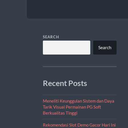
SEARCH
Search
Recent Posts
Meneliti Keunggulan Sistem dan Daya
Tarik Visual Permainan PG Soft
Berkualitas Tinggi
Rekomendasi Slot Demo Gacor Hari Ini