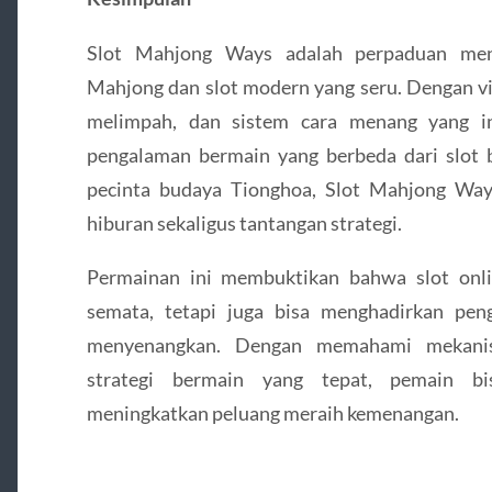
Slot Mahjong Ways adalah perpaduan mena
Mahjong dan slot modern yang seru. Dengan vi
melimpah, dan sistem cara menang yang in
pengalaman bermain yang berbeda dari slot b
pecinta budaya Tionghoa, Slot Mahjong Way
hiburan sekaligus tantangan strategi.
Permainan ini membuktikan bahwa slot onli
semata, tetapi juga bisa menghadirkan pen
menyenangkan. Dengan memahami mekani
strategi bermain yang tepat, pemain bi
meningkatkan peluang meraih kemenangan.