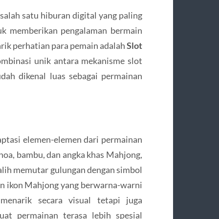
salah satu hiburan digital yang paling
ntuk memberikan pengalaman bermain
arik perhatian para pemain adalah
Slot
mbinasi unik antara mekanisme slot
udah dikenal luas sebagai permainan
tasi elemen-elemen dari permainan
ghoa, bambu, dan angka khas Mahjong,
-alih memutar gulungan dengan simbol
n ikon Mahjong yang berwarna-warni
enarik secara visual tetapi juga
t permainan terasa lebih spesial