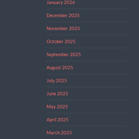
January 2026
December 2025
November 2025
October 2025
September 2025
August 2025
July 2025
June 2025
May 2025
April 2025
March 2025