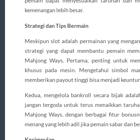
pemain dapat menyesuaikan taruhan dan m
kemenangan lebih besar.
Strategi dan Tips Bermain
Meskipun slot adalah permainan yang mengan
strategi yang dapat membantu pemain mema
Mahjong Ways. Pertama, penting untuk mem
khusus pada mesin. Mengetahui simbol man
memberikan payout tinggi bisa menjadi keuntun
Kedua, mengelola bankroll secara bijak adala
jangan tergoda untuk terus menaikkan taruha
Mahjong Ways, dengan berbagai fitur bonus
menang yang lebih adil jika pemain sabar dan be
Kesimpulan