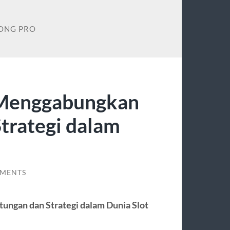
ONG PRO
 Menggabungkan
trategi dalam
MENTS
ngan dan Strategi dalam Dunia Slot