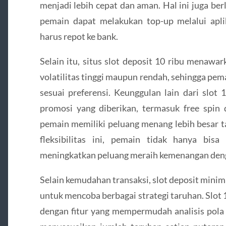
menjadi lebih cepat dan aman. Hal ini juga ber
pemain dapat melakukan top-up melalui aplik
harus repot ke bank.
Selain itu, situs slot deposit 10 ribu menawa
volatilitas tinggi maupun rendah, sehingga pem
sesuai preferensi. Keunggulan lain dari slot
promosi yang diberikan, termasuk free spin
pemain memiliki peluang menang lebih besar
fleksibilitas ini, pemain tidak hanya bis
meningkatkan peluang meraih kemenangan denga
Selain kemudahan transaksi, slot deposit mini
untuk mencoba berbagai strategi taruhan. Slot 
dengan fitur yang mempermudah analisis pola