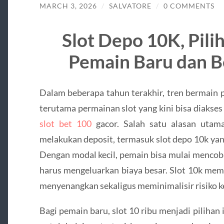
MARCH 3, 2026
/
SALVATORE
/
0 COMMENTS
Slot Depo 10K, Pili
Pemain Baru dan 
Dalam beberapa tahun terakhir, tren bermain 
terutama permainan slot yang kini bisa diakse
slot bet 100
gacor. Salah satu alasan utama
melakukan deposit, termasuk slot depo 10k yan
Dengan modal kecil, pemain bisa mulai mencoba
harus mengeluarkan biaya besar. Slot 10k me
menyenangkan sekaligus meminimalisir risiko k
Bagi pemain baru, slot 10 ribu menjadi piliha