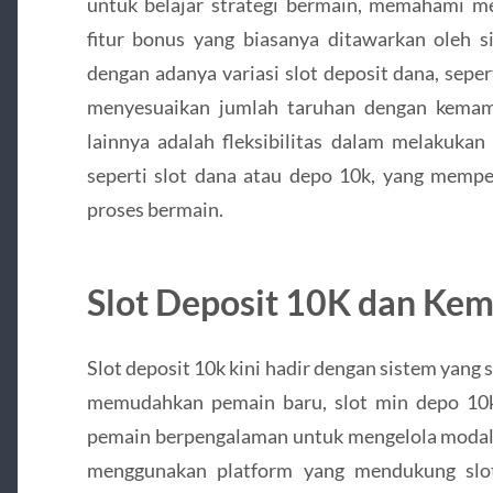
untuk belajar strategi bermain, memahami 
fitur bonus yang biasanya ditawarkan oleh sit
dengan adanya variasi slot deposit dana, seper
menyesuaikan jumlah taruhan dengan kemam
lainnya adalah fleksibilitas dalam melakuk
seperti slot dana atau depo 10k, yang mem
proses bermain.
Slot Deposit 10K dan Ke
Slot deposit 10k kini hadir dengan sistem yan
memudahkan pemain baru, slot min depo 10
pemain berpengalaman untuk mengelola modal 
menggunakan platform yang mendukung slot 