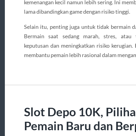
kemenangan kecil namun lebih sering. Ini memb
lama dibandingkan game dengan risiko tinggi.
Selain itu, penting juga untuk tidak bermain d
Bermain saat sedang marah, stres, atau 
keputusan dan meningkatkan risiko kerugian.
membantu pemain lebih rasional dalam mengam
Slot Depo 10K, Pilih
Pemain Baru dan Be