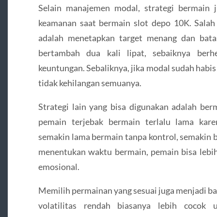
Selain manajemen modal, strategi bermain 
keamanan saat bermain slot depo 10K. Salah 
adalah menetapkan target menang dan batas
bertambah dua kali lipat, sebaiknya ber
keuntungan. Sebaliknya, jika modal sudah habis
tidak kehilangan semuanya.
Strategi lain yang bisa digunakan adalah ber
pemain terjebak bermain terlalu lama kar
semakin lama bermain tanpa kontrol, semakin b
menentukan waktu bermain, pemain bisa lebih
emosional.
Memilih permainan yang sesuai juga menjadi ba
volatilitas rendah biasanya lebih cocok