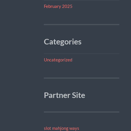
February 2025
Categories
Uncategorized
Partner Site
slot mahjong ways