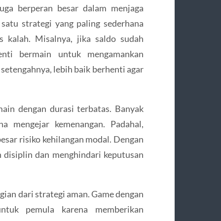
juga berperan besar dalam menjaga
satu strategi yang paling sederhana
 kalah. Misalnya, jika saldo sudah
henti bermain untuk mengamankan
 setengahnya, lebih baik berhenti agar
main dengan durasi terbatas. Banyak
ena mengejar kemenangan. Padahal,
esar risiko kehilangan modal. Dengan
 disiplin dan menghindari keputusan
gian dari strategi aman. Game dengan
 untuk pemula karena memberikan