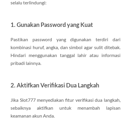
selalu terlindungi:
1. Gunakan Password yang Kuat
Pastikan password yang digunakan terdiri dari
kombinasi huruf, angka, dan simbol agar sulit ditebak.
Hindari menggunakan tanggal lahir atau informasi
pribadi lainnya.
2. Aktifkan Verifikasi Dua Langkah
Jika Slot777 menyediakan fitur verifikasi dua langkah,
sebaiknya aktifkan untuk menambah lapisan
keamanan akun Anda.