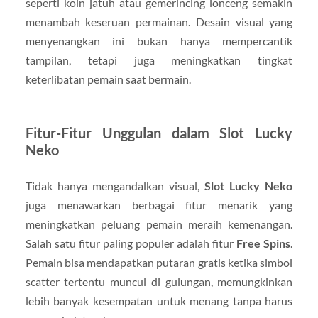
seperti koin jatuh atau gemerincing lonceng semakin
menambah keseruan permainan. Desain visual yang
menyenangkan ini bukan hanya mempercantik
tampilan, tetapi juga meningkatkan tingkat
keterlibatan pemain saat bermain.
Fitur-Fitur Unggulan dalam Slot Lucky
Neko
Tidak hanya mengandalkan visual,
Slot Lucky Neko
juga menawarkan berbagai fitur menarik yang
meningkatkan peluang pemain meraih kemenangan.
Salah satu fitur paling populer adalah fitur
Free Spins
.
Pemain bisa mendapatkan putaran gratis ketika simbol
scatter tertentu muncul di gulungan, memungkinkan
lebih banyak kesempatan untuk menang tanpa harus