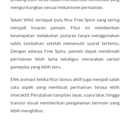
menguntungkan sesuai mekanisme permainan.
Selain Wild, terdapat pula fitur Free Spins yang sering
menjadi incaran pemain. Fitur ini memberikan
kesempatan melakukan putaran tanpa menggunakan
saldo tambahan setelah memenuhi syarat tertentu.
Dengan adanya Free Spins, pemain dapat menikmati
permainan lebih lama sekaligus merasakan variasi
gameplay yang lebih seru.
Efek animasi ketika fitur bonus aktif juga menjadi salah
satu aspek yang membuat permainan terasa lebih
interaktif. Perubahan tampilan layar, suara latar, hingga
transisi visual memberikan pengalaman bermain yang
lebih menghibur.