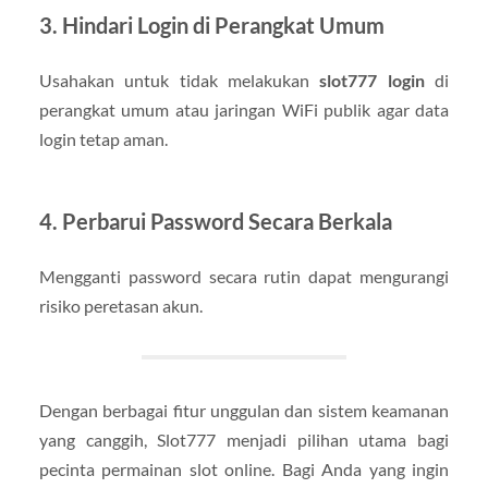
3. Hindari Login di Perangkat Umum
Usahakan untuk tidak melakukan
slot777 login
di
perangkat umum atau jaringan WiFi publik agar data
login tetap aman.
4. Perbarui Password Secara Berkala
Mengganti password secara rutin dapat mengurangi
risiko peretasan akun.
Dengan berbagai fitur unggulan dan sistem keamanan
yang canggih, Slot777 menjadi pilihan utama bagi
pecinta permainan slot online. Bagi Anda yang ingin