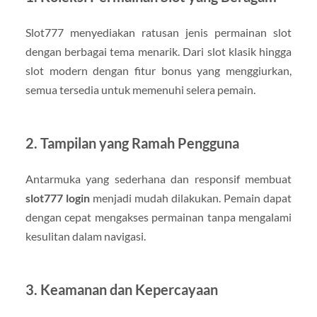
Slot777 menyediakan ratusan jenis permainan slot
dengan berbagai tema menarik. Dari slot klasik hingga
slot modern dengan fitur bonus yang menggiurkan,
semua tersedia untuk memenuhi selera pemain.
2. Tampilan yang Ramah Pengguna
Antarmuka yang sederhana dan responsif membuat
slot777 login
menjadi mudah dilakukan. Pemain dapat
dengan cepat mengakses permainan tanpa mengalami
kesulitan dalam navigasi.
3. Keamanan dan Kepercayaan