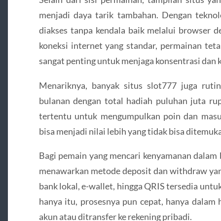
menjadi daya tarik tambahan. Dengan teknolo
diakses tanpa kendala baik melalui browser 
koneksi internet yang standar, permainan tetap
sangat penting untuk menjaga konsentrasi dan
Menariknya, banyak situs slot777 juga rut
bulanan dengan total hadiah puluhan juta ru
tertentu untuk mengumpulkan poin dan masu
bisa menjadi nilai lebih yang tidak bisa ditemu
Bagi pemain yang mencari kenyamanan dalam be
menawarkan metode deposit dan withdraw yang 
bank lokal, e-wallet, hingga QRIS tersedia un
hanya itu, prosesnya pun cepat, hanya dalam
akun atau ditransfer ke rekening pribadi.