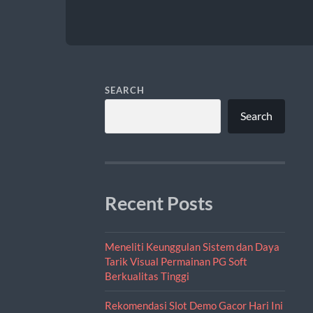
SEARCH
Search
Recent Posts
Meneliti Keunggulan Sistem dan Daya
Tarik Visual Permainan PG Soft
Berkualitas Tinggi
Rekomendasi Slot Demo Gacor Hari Ini