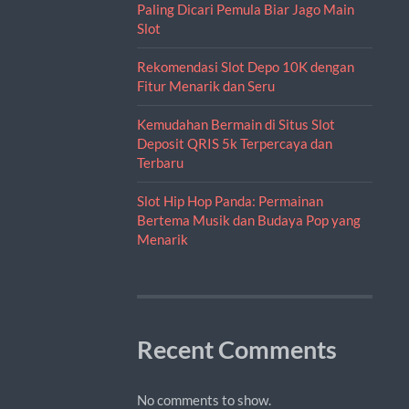
Paling Dicari Pemula Biar Jago Main
Slot
Rekomendasi Slot Depo 10K dengan
Fitur Menarik dan Seru
Kemudahan Bermain di Situs Slot
Deposit QRIS 5k Terpercaya dan
Terbaru
Slot Hip Hop Panda: Permainan
Bertema Musik dan Budaya Pop yang
Menarik
Recent Comments
No comments to show.