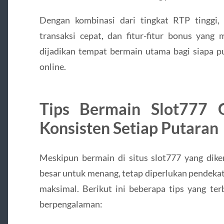
Dengan kombinasi dari tingkat RTP tinggi, 
transaksi cepat, dan fitur-fitur bonus yang
dijadikan tempat bermain utama bagi siapa p
online.
Tips Bermain Slot777 
Konsisten Setiap Putaran
Meskipun bermain di situs slot777 yang dike
besar untuk menang, tetap diperlukan pendekata
maksimal. Berikut ini beberapa tips yang te
berpengalaman: