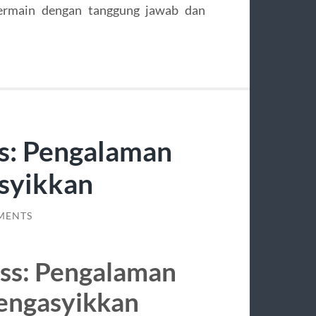
bermain dengan tanggung jawab dan
ss: Pengalaman
syikkan
MENTS
cess: Pengalaman
engasyikkan