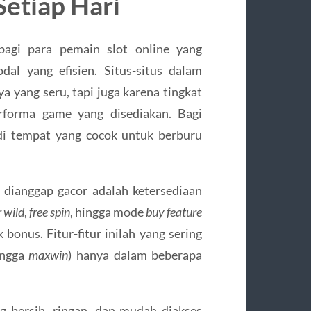
etiap Hari
bagi para pemain slot online yang
l yang efisien. Situs-situs dalam
ya yang seru, tapi juga karena tingkat
erforma game yang disediakan. Bagi
i tempat yang cocok untuk berburu
 dianggap gacor adalah ketersediaan
r wild
,
free spin
, hingga mode
buy feature
onus. Fitur-fitur inilah yang sering
ngga
maxwin
) hanya dalam beberapa
ng bersih, ringan, dan mudah diakses