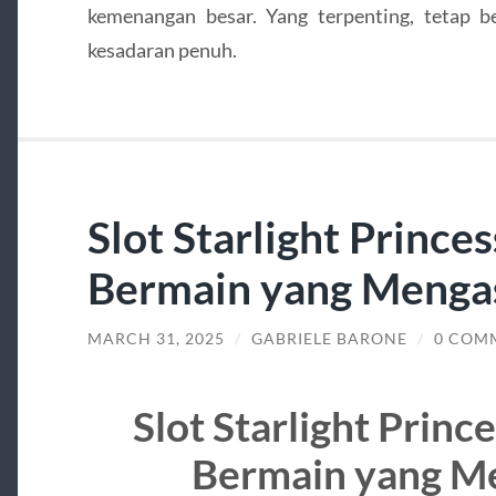
kemenangan besar. Yang terpenting, tetap 
kesadaran penuh.
Slot Starlight Prince
Bermain yang Menga
MARCH 31, 2025
/
GABRIELE BARONE
/
0 COM
Slot Starlight Prin
Bermain yang M