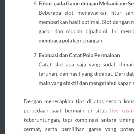
Fokus pada Game dengan Mekanisme S
Beberapa slot menawarkan fitur san
memberikan hasil optimal. Slot dengan m
gacor dan mudah dipahami. Ini mem
membaca pola kemenangan.
Evaluasi dan Catat Pola Permainan
Catat slot apa saja yang sudah dimai
taruhan, dan hasil yang didapat. Dari d
main yang efektif dan mengetahui kapan s
Dengan menerapkan tips di atas secara kons
perbedaan saat bermain di situs
live casi
keberuntungan, tapi kombinasi antara timing
cermat, serta pemilihan game yang pote