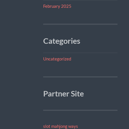
February 2025
Categories
Uncategorized
Partner Site
slot mahjong ways