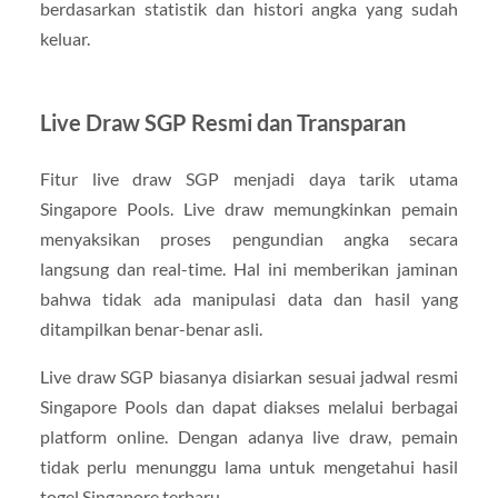
berdasarkan statistik dan histori angka yang sudah
keluar.
Live Draw SGP Resmi dan Transparan
Fitur live draw SGP menjadi daya tarik utama
Singapore Pools. Live draw memungkinkan pemain
menyaksikan proses pengundian angka secara
langsung dan real-time. Hal ini memberikan jaminan
bahwa tidak ada manipulasi data dan hasil yang
ditampilkan benar-benar asli.
Live draw SGP biasanya disiarkan sesuai jadwal resmi
Singapore Pools dan dapat diakses melalui berbagai
platform online. Dengan adanya live draw, pemain
tidak perlu menunggu lama untuk mengetahui hasil
togel Singapore terbaru.