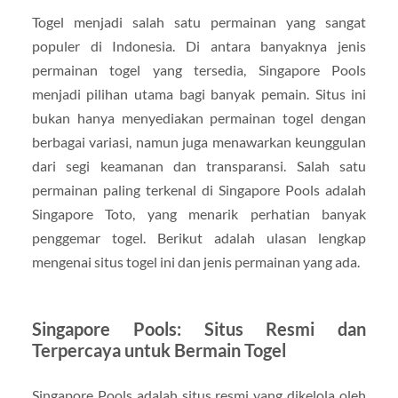
Togel menjadi salah satu permainan yang sangat
populer di Indonesia. Di antara banyaknya jenis
permainan togel yang tersedia, Singapore Pools
menjadi pilihan utama bagi banyak pemain. Situs ini
bukan hanya menyediakan permainan togel dengan
berbagai variasi, namun juga menawarkan keunggulan
dari segi keamanan dan transparansi. Salah satu
permainan paling terkenal di Singapore Pools adalah
Singapore Toto, yang menarik perhatian banyak
penggemar togel. Berikut adalah ulasan lengkap
mengenai situs togel ini dan jenis permainan yang ada.
Singapore Pools: Situs Resmi dan
Terpercaya untuk Bermain Togel
Singapore Pools adalah situs resmi yang dikelola oleh