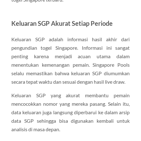
Keluaran SGP Akurat Setiap Periode
Keluaran SGP adalah informasi hasil akhir dari
pengundian togel Singapore. Informasi ini sangat
penting karena menjadi acuan utama dalam
menentukan kemenangan pemain. Singapore Pools
selalu memastikan bahwa keluaran SGP diumumkan
secara tepat waktu dan sesuai dengan hasil live draw.
Keluaran SGP yang akurat membantu pemain
mencocokkan nomor yang mereka pasang. Selain itu,
data keluaran juga langsung diperbarui ke dalam arsip
data SGP sehingga bisa digunakan kembali untuk
analisis di masa depan.