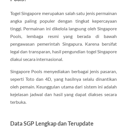
Togel Singapore merupakan salah satu jenis permainan
angka paling populer dengan tingkat kepercayaan
tinggi. Permainan ini dikelola langsung oleh Singapore
Pools, lembaga resmi yang berada di bawah
pengawasan pemerintah Singapura. Karena bersifat
legal dan transparan, hasil pengundian togel Singapore
diakui secara internasional.
Singapore Pools menyediakan berbagai jenis pasaran,
seperti Toto dan 4D, yang hasilnya selalu dinantikan
oleh pemain. Keunggulan utama dari sistem ini adalah
kejelasan jadwal dan hasil yang dapat diakses secara
terbuka.
Data SGP Lengkap dan Terupdate