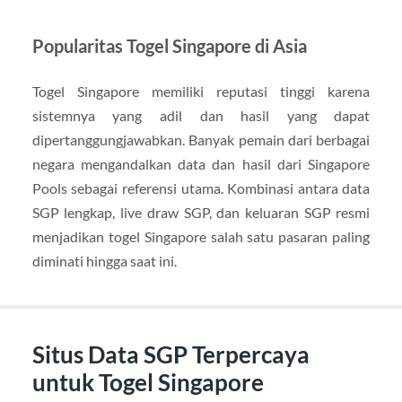
Popularitas Togel Singapore di Asia
Togel Singapore memiliki reputasi tinggi karena
sistemnya yang adil dan hasil yang dapat
dipertanggungjawabkan. Banyak pemain dari berbagai
negara mengandalkan data dan hasil dari Singapore
Pools sebagai referensi utama. Kombinasi antara data
SGP lengkap, live draw SGP, dan keluaran SGP resmi
menjadikan togel Singapore salah satu pasaran paling
diminati hingga saat ini.
Situs Data SGP Terpercaya
untuk Togel Singapore