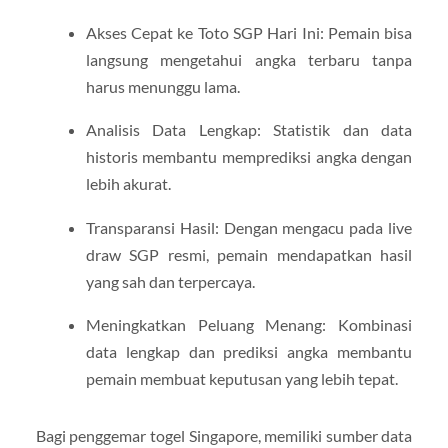
Akses Cepat ke Toto SGP Hari Ini: Pemain bisa
langsung mengetahui angka terbaru tanpa
harus menunggu lama.
Analisis Data Lengkap: Statistik dan data
historis membantu memprediksi angka dengan
lebih akurat.
Transparansi Hasil: Dengan mengacu pada live
draw SGP resmi, pemain mendapatkan hasil
yang sah dan terpercaya.
Meningkatkan Peluang Menang: Kombinasi
data lengkap dan prediksi angka membantu
pemain membuat keputusan yang lebih tepat.
Bagi penggemar togel Singapore, memiliki sumber data