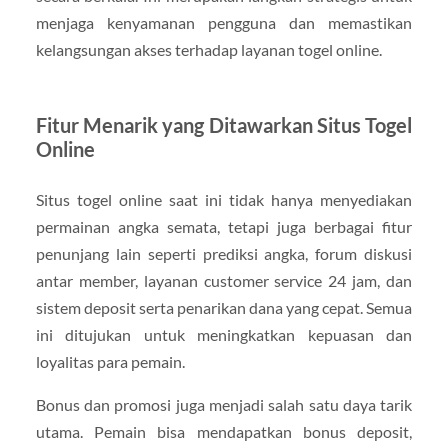
menjaga kenyamanan pengguna dan memastikan
kelangsungan akses terhadap layanan togel online.
Fitur Menarik yang Ditawarkan Situs Togel
Online
Situs togel online saat ini tidak hanya menyediakan
permainan angka semata, tetapi juga berbagai fitur
penunjang lain seperti prediksi angka, forum diskusi
antar member, layanan customer service 24 jam, dan
sistem deposit serta penarikan dana yang cepat. Semua
ini ditujukan untuk meningkatkan kepuasan dan
loyalitas para pemain.
Bonus dan promosi juga menjadi salah satu daya tarik
utama. Pemain bisa mendapatkan bonus deposit,