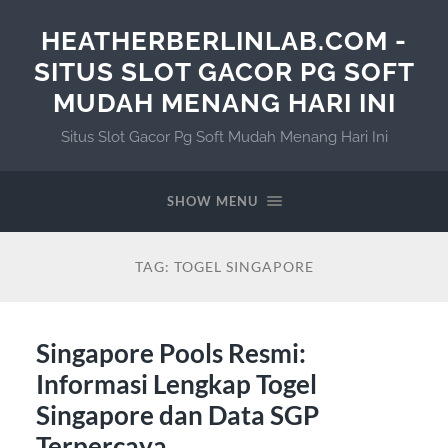
HEATHERBERLINLAB.COM -
SITUS SLOT GACOR PG SOFT
MUDAH MENANG HARI INI
Situs Slot Gacor Pg Soft Mudah Menang Hari Ini
SHOW MENU
TAG:
TOGEL SINGAPORE
Singapore Pools Resmi:
Informasi Lengkap Togel
Singapore dan Data SGP
Terpercaya