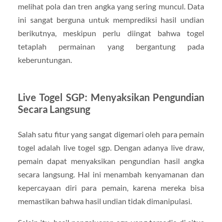
melihat pola dan tren angka yang sering muncul. Data
ini sangat berguna untuk memprediksi hasil undian
berikutnya, meskipun perlu diingat bahwa togel
tetaplah permainan yang bergantung pada
keberuntungan.
Live Togel SGP: Menyaksikan Pengundian
Secara Langsung
Salah satu fitur yang sangat digemari oleh para pemain
togel adalah live togel sgp. Dengan adanya live draw,
pemain dapat menyaksikan pengundian hasil angka
secara langsung. Hal ini menambah kenyamanan dan
kepercayaan diri para pemain, karena mereka bisa
memastikan bahwa hasil undian tidak dimanipulasi.