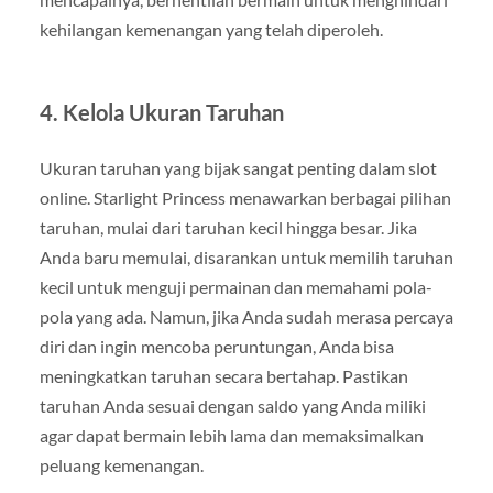
kehilangan kemenangan yang telah diperoleh.
4. Kelola Ukuran Taruhan
Ukuran taruhan yang bijak sangat penting dalam slot
online. Starlight Princess menawarkan berbagai pilihan
taruhan, mulai dari taruhan kecil hingga besar. Jika
Anda baru memulai, disarankan untuk memilih taruhan
kecil untuk menguji permainan dan memahami pola-
pola yang ada. Namun, jika Anda sudah merasa percaya
diri dan ingin mencoba peruntungan, Anda bisa
meningkatkan taruhan secara bertahap. Pastikan
taruhan Anda sesuai dengan saldo yang Anda miliki
agar dapat bermain lebih lama dan memaksimalkan
peluang kemenangan.